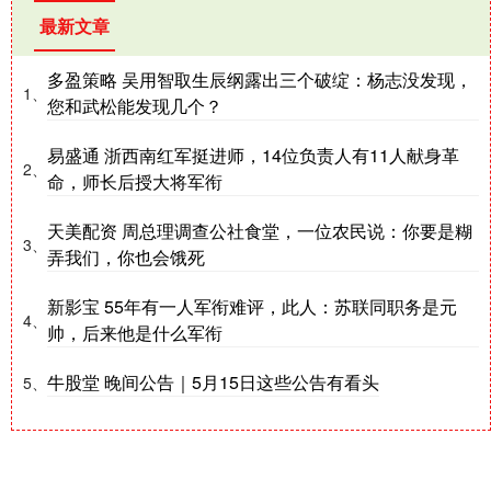
最新文章
多盈策略 吴用智取生辰纲露出三个破绽：杨志没发现，
1、
您和武松能发现几个？
易盛通 浙西南红军挺进师，14位负责人有11人献身革
2、
命，师长后授大将军衔
天美配资 周总理调查公社食堂，一位农民说：你要是糊
3、
弄我们，你也会饿死
新影宝 55年有一人军衔难评，此人：苏联同职务是元
4、
帅，后来他是什么军衔
牛股堂 晚间公告｜5月15日这些公告有看头
5、