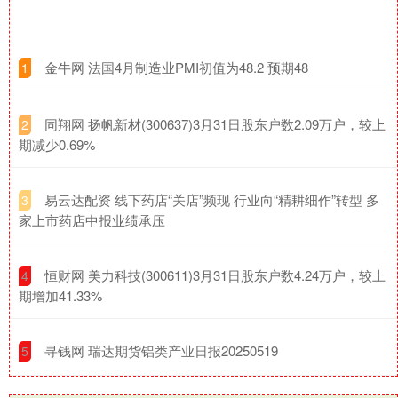
​金牛网 法国4月制造业PMI初值为48.2 预期48
1
​同翔网 扬帆新材(300637)3月31日股东户数2.09万户，较上
2
期减少0.69%
​易云达配资 线下药店“关店”频现 行业向“精耕细作”转型 多
3
家上市药店中报业绩承压
​恒财网 美力科技(300611)3月31日股东户数4.24万户，较上
4
期增加41.33%
​寻钱网 瑞达期货铝类产业日报20250519
5