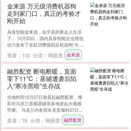
金来源 万元级消费机器狗
走到家门口，真正的考验才
刚开始
具身智能金来源，似乎真的要走入生活
了。 12月23日，国内具身智能企业维他
动力发布了首款消费级四足机器狗“大头
Bobo”，预售价格9988元，首日成交额超
金来源
查看：
103
分类：
网眼查
过千万....
融胜配资 断电断暖，直面
零下11℃：基辅遭袭后陷
入“寒冷黑暗”生存战
当地时间12月27日凌晨起融胜配资，俄
军对乌克兰首都基辅等多地发起大规模
空袭。 乌克兰内务部长克里缅科27日表
示，当天俄军对基辅市的袭击已造成28
融胜配资
查看：
78
分类：
网眼查
人受伤1人死亡....