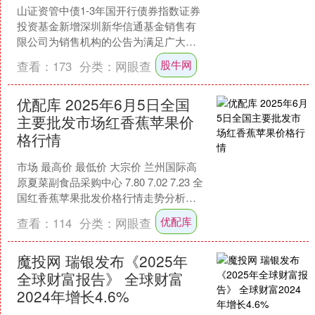
山证资管中债1-3年国开行债券指数证券
投资基金新增深圳新华信通基金销售有
限公司为销售机构的公告为满足广大投
资者的理财需求，山证（上海)资产管理
股牛网
查看：
173
分类：
网眼查
有限公司（以下简称....
优配库 2025年6月5日全国
主要批发市场红香蕉苹果价
格行情
市场 最高价 最低价 大宗价 兰州国际高
原夏菜副食品采购中心 7.80 7.02 7.23 全
国红香蕉苹果批发价格行情走势分析优
配库 从今日全国红香蕉苹果批发市....
优配库
查看：
114
分类：
网眼查
魔投网 瑞银发布《2025年
全球财富报告》 全球财富
2024年增长4.6%