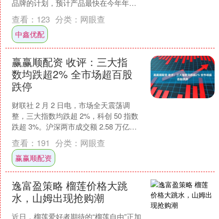
品牌的计划，预计产品最快在今年年底
或者明年亮相，明年年中或者下半年上
查看：
123
分类：
网眼查
市。（第一财经记者 ....
中鑫优配
赢赢顺配资 收评：三大指
数均跌超2% 全市场超百股
跌停
财联社 2 月 2 日电，市场全天震荡调
整，三大指数均跌超 2%，科创 50 指数
跌超 3%。沪深两市成交额 2.58 万亿，
较上一个交易日缩量 2508 亿。....
查看：
191
分类：
网眼查
赢赢顺配资
逸富盈策略 榴莲价格大跳
水，山姆出现抢购潮
近日，榴莲爱好者期待的“榴莲自由”正加