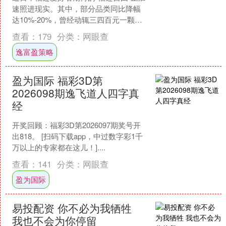
速照进现实。其中，部分品类同比降幅
达10%-20%，曾经动辄三四百元一颗的
榴莲，如今百元内即可拿下。 北京新发
查看：
179
分类：
网眼查
地公布数据显....
逸富盈策略
盈为国际 福彩3D第
2026098期逸飞道人四字真
经
开奖回顾：福彩3D第2026097期奖号开
出818。 [扫码下载app，中过数字彩1千
万以上的专家都在这儿！]....
查看：
141
分类：
网眼查
盈为国际
易投配资 你不必为我牺牲
我也不会为你停留