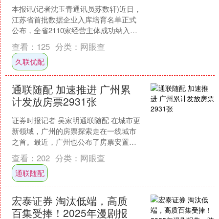
本报讯(记者沈玉青通讯员苏数轩)近日，
江苏省首批数据企业入库培育名单正式
公布，全省2110家经营主体成功纳入培
育库，覆盖数据资源、数据技术、数据
查看：
125
分类：
网眼查
服务、数据应用、....
久联优配
通联随配 加速推进 广州累
计发放房票2931张
证券时报记者 吴家明通联随配 在城市更
新领域，广州的房票探索走在一线城市
之首。最近，广州也公布了房票安置的
最新进展。 近日通联随配，广州市规划
查看：
202
分类：
网眼查
和自然资源局披露的....
通联随配
宏泰证券 淘汰低端，高质
百集受捧！2025年漫剧报