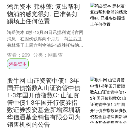
鸿岳资本 弗林蓬: 复出帮利
物浦的感觉很好, 已准备好
踢场上任何位置
鸿岳资本 虎扑12月24日讯据利物浦官网
消息，在因伤缺席两个月后，荷兰后卫
弗林蓬于上周六利物浦2-1战胜托特纳姆
热刺的比赛中复出，并为球队的第二粒
查看：
209
分类：
网眼查
进球做出关键贡....
鸿岳资本
股牛网 山证资管中债1-3年
国开债指数A,山证资管中债
1-3年国开债指数C: 山证资
管中债1-3年国开行债券指
数证券投资基金新增深圳新
华信通基金销售有限公司为
销售机构的公告