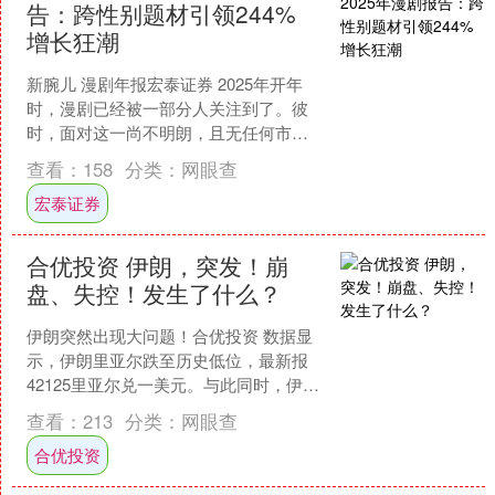
告：跨性别题材引领244%
增长狂潮
新腕儿 漫剧年报宏泰证券 2025年开年
时，漫剧已经被一部分人关注到了。彼
时，面对这一尚不明朗，且无任何市场
运营数据支撑的内容产品，没什么人敢
查看：
158
分类：
网眼查
下水尝试。随着几家....
宏泰证券
合优投资 伊朗，突发！崩
盘、失控！发生了什么？
伊朗突然出现大问题！合优投资 数据显
示，伊朗里亚尔跌至历史低位，最新报
42125里亚尔兑一美元。与此同时，伊朗
12月通胀加快至42.2%。货币崩盘、通胀
查看：
213
分类：
网眼查
失控，开....
合优投资