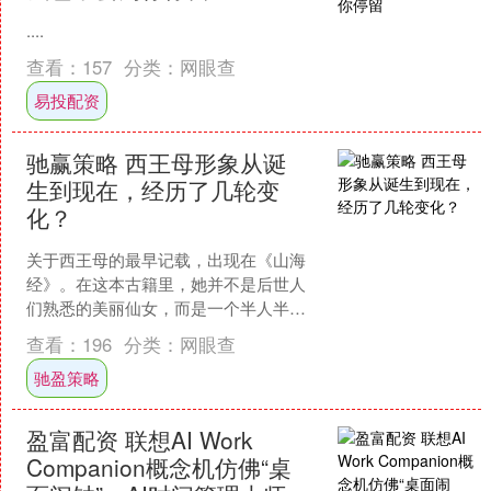
....
查看：
157
分类：
网眼查
易投配资
驰赢策略 西王母形象从诞
生到现在，经历了几轮变
化？
关于西王母的最早记载，出现在《山海
经》。在这本古籍里，她并不是后世人
们熟悉的美丽仙女，而是一个半人半兽
的形象：长着豹尾虎齿，头发蓬乱，还
查看：
196
分类：
网眼查
擅长发出尖锐的嚎叫，仿佛....
驰盈策略
盈富配资 联想AI Work
Companion概念机仿佛“桌