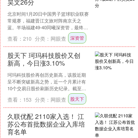
昊文26分
北京时间1月20日中国男子篮球职业联赛
常规赛，福建晋江文旅对阵南京天之
蓝。半场福建49-40同曦深资管，最终福
建105-91同曦。 福建晋江文旅特拉维斯
深资管
查看：
210
分类：
网眼查
24分....
股天下 珂玛科技股价又创
新高，今日涨3.10%
珂玛科技股价再创历史新高，该股近期
呈不断突破新高之势，近一个月累计有
10个交易日股价刷新历史纪录。截至
09:44，该股目前上涨3.10%，股价报
股天下
查看：
153
分类：
网眼查
139.14元股....
久联优配 2110家入选！ 江
苏公布首批数据企业入库培
育名单