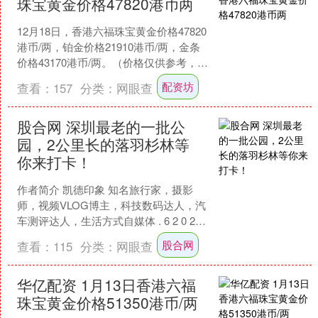
珠宝黄金价格47820港币两
12月18日，香港六福珠宝黄金价格47820
港币/两，铂金价格21910港币/两，金条
价格43170港币/两。（价格仅供参考，以
门店实际为准）同日上海黄金交易所....
配资坊
查看：
157
分类：
网眼查
股合网 深圳最老的一批公
园，2公里长的落羽杉林等
你来打卡！
作者简介 凯德印象 知名旅行家，摄影
师，视频VLOG博主，科技数码达人，汽
车测评达人，生活方式自媒体 . 6 2 0 2
逛公园 展开剩余93% 还得看深圳 今....
股合网
查看：
115
分类：
网眼查
华亿配资 1月13日香港六福
珠宝黄金价格51350港币/两