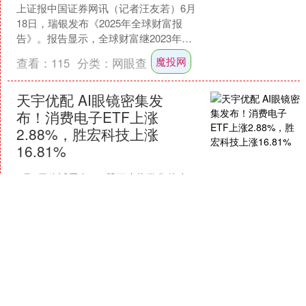
上证报中国证券网讯（记者汪友若）6月
18日，瑞银发布《2025年全球财富报
告》。报告显示，全球财富继2023年增
长4.2%之后魔投网，在2024年增长了
魔投网
查看：
115
分类：
网眼查
4.6%....
天宇优配 AI眼镜密集发
布！消费电子ETF上涨
2.88%，胜宏科技上涨
16.81%
6月5日临近尾盘，A股三大指数集体走
强，创业板指数盘中上涨1.24%天宇优配
，摩托车、电子元器件、互联网等板块
涨幅靠前。消费电子大幅走强，截至14
查看：
134
分类：
网眼查
点46分，消....
天宇优配
富农优配APP 华为牵手东