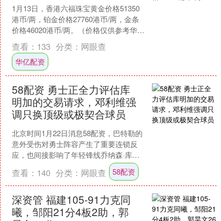
1月13日，香港六福珠宝黄金价格51350
港币/两，铂金价格27760港币/两，金条
价格46020港币/两。（价格仅供参考华亿
配资，以门店实际为准）同日上海黄
查看：
133
分类：
网眼查
金....
华亿配资
58配资 勇士正全力评估库
明加的交易请求，邓利维强
调只换顶级或极契合球员
北京时间1月22日消息58配资，巴特勒的
意外受伤对勇士阵容产生了重要连锁反
应，也间接影响了年轻锋线乔纳森·库明
加的状态。过去一个月，库明加仅获得
58配资
查看：
140
分类：
网眼查
10分钟的上场时....
深资管 福建105-91力克同
曦，邹阳21分4板2助，郭