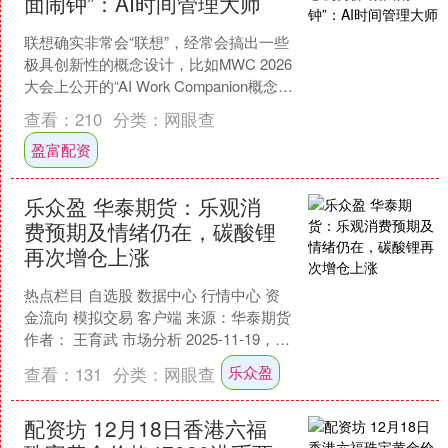
面闹钟”：AI时间管理大师
联想确实非常会“联想”，经常会搞出一些
极具创新性的概念设计，比如MWC 2026
大会上公开的“AI Work Companion概念
机”。 乍一看，它就是个“桌....
查看：
210
分类：
网眼查
盈富配资
乐众盈 华泰期货：乐观消
费预期及情绪仍在，碳酸锂
再次增仓上涨
热点栏目 自选股 数据中心 行情中心 资
金流向 模拟交易 客户端 来源：华泰期货
作者： 王育武 市场分析 2025-11-19，碳
酸锂主力合约2601开于93....
乐众盈
查看：
131
分类：
网眼查
配资坊 12月18日香港六福