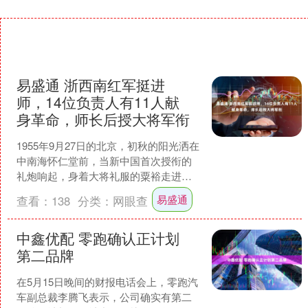
易盛通 浙西南红军挺进
师，14位负责人有11人献
身革命，师长后授大将军衔
1955年9月27日的北京，初秋的阳光洒在
中南海怀仁堂前，当新中国首次授衔的
礼炮响起，身着大将礼服的粟裕走进人
们视线。人群中许多熟面孔已成永远的
易盛通
查看：
138
分类：
网眼查
记忆，曾与他并肩....
中鑫优配 零跑确认正计划
第二品牌
在5月15日晚间的财报电话会上，零跑汽
车副总裁李腾飞表示，公司确实有第二