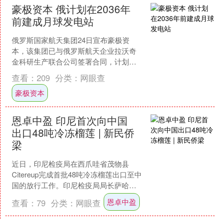
豪极资本 俄计划在2036年
前建成月球发电站
俄罗斯国家航天集团24日宣布豪极资
本，该集团已与俄罗斯航天企业拉沃奇
金科研生产联合公司签署合同，计划在
2036年前建成月球发电站。....
查看：
209
分类：
网眼查
豪极资本
恩卓中盈 印尼首次向中国
出口48吨冷冻榴莲 | 新民侨
梁
近日，印尼检疫局在西爪哇省茂物县
Citereup完成首批48吨冷冻榴莲出口至中
国的放行工作。印尼检疫局局长萨哈特
（SahatPanggabean）表示，这是印
恩卓中盈
查看：
79
分类：
网眼查
尼....