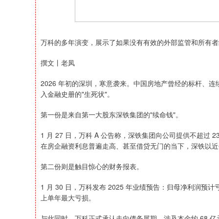
万科的多年演变，展示了如果没有有效的外部监管和所有者
撰文丨老凤
2026 年初的深圳，寒意袭来。中国房地产曾经的标杆、
入金融史册的"生死状"。
第一份是来自第一大股东深铁集团的"续命钱"。
1 月 27 日，万科 A 公告称，深铁集团向公司提供不超过 2
在房企融资利息普遍走高、甚至借贷无门的当下，深铁以近
第二份则是触目惊心的财务报表。
1 月 30 日，万科发布 2025 年业绩预告：归母净利润预计
上单年最大亏损。
与此同时，万科正式承认走向债务展期，涉及本金约 68 亿元，而