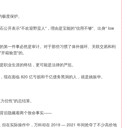
力的极度保护。
开表示"不欢迎野蛮人"，理由是宝能的"信用不够"、出身" low
的第一件事必然是审计。对于那些习惯了体外循环、关联交易和利
开箱验货"的。
是职业生涯的终结，更可能是法律的严惩。
现在面临 820 亿亏损和千亿债务黑洞的人，就是姚振华。
"权力任性"的总结算。
背后隐藏着两个致命事实——
但在实际操作中，万科却在 2019 — 2021 年间抢夺了不少高价地