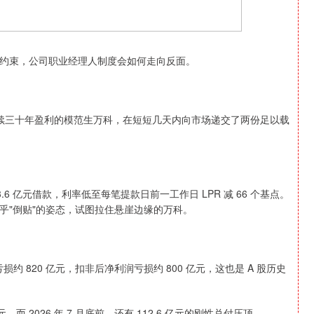
约束，公司职业经理人制度会如何走向反面。
连续三十年盈利的模范生万科，在短短几天内向市场递交了两份足以载
3.6 亿元借款，利率低至每笔提款日前一工作日 LPR 减 66 个基点。
乎"倒贴"的姿态，试图拉住悬崖边缘的万科。
亏损约 820 亿元，扣非后净利润亏损约 800 亿元，这也是 A 股历史
 2026 年 7 月底前，还有 112.6 亿元的刚性兑付压顶。