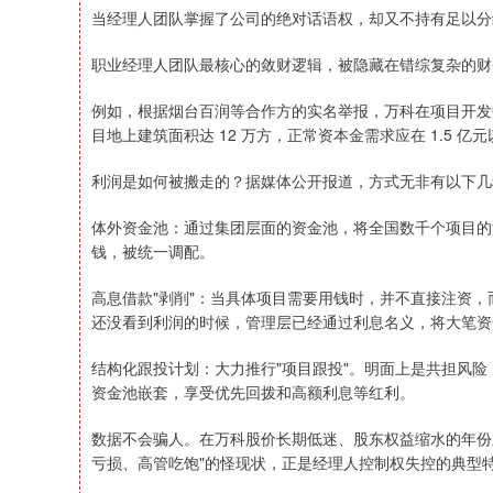
当经理人团队掌握了公司的绝对话语权，却又不持有足以分
职业经理人团队最核心的敛财逻辑，被隐藏在错综复杂的财
例如，根据烟台百润等合作方的实名举报，万科在项目开发中
目地上建筑面积达 12 万方，正常资本金需求应在 1.5 亿
利润是如何被搬走的？据媒体公开报道，方式无非有以下几
体外资金池：通过集团层面的资金池，将全国数千个项目的
钱，被统一调配。
高息借款"剥削"：当具体项目需要用钱时，并不直接注资，
还没看到利润的时候，管理层已经通过利息名义，将大笔资
结构化跟投计划：大力推行"项目跟投"。明面上是共担风
资金池嵌套，享受优先回拨和高额利息等红利。
数据不会骗人。在万科股价长期低迷、股东权益缩水的年份
亏损、高管吃饱"的怪现状，正是经理人控制权失控的典型