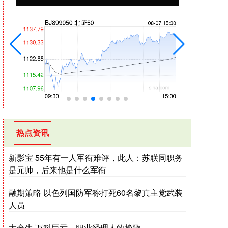
热点资讯
新影宝 55年有一人军衔难评，此人：苏联同职务
是元帅，后来他是什么军衔
融期策略 以色列国防军称打死60名黎真主党武装
人员
大金牛 万科巨亏，职业经理人的挽歌