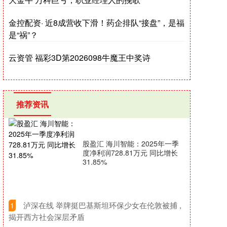
金控配资· 近8成营收下滑！药企排队“接盘”，是福
是“祸”？
云资管 福彩3D第2026098牛魔王中奖诗
推荐资讯
股盈汇 海川智能：2025年一季
度净利润728.81万元 同比增长
31.85%
​泸深在线 举牌挺巴基斯坦环保少女在伦敦被捕 ,
1
揭开西方社会深层矛盾