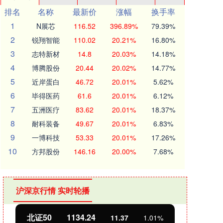
排名
名称
最新价
涨幅
换手率
1
N展芯
116.52
396.89%
79.39%
2
锐翔智能
110.02
20.21%
16.80%
3
志特新材
14.8
20.03%
14.18%
4
博腾股份
20.44
20.02%
14.77%
5
近岸蛋白
46.72
20.01%
5.62%
6
毕得医药
61.6
20.01%
6.12%
7
五洲医疗
83.62
20.01%
18.37%
8
耐科装备
49.67
20.01%
6.83%
9
一博科技
53.33
20.01%
17.26%
10
方邦股份
146.16
20.00%
7.68%
沪深京行情 实时轮播
北证50
1134.24
创业
11.37
1.01%