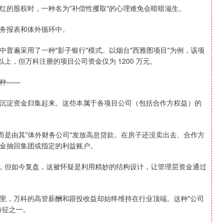
红的股权时，一种名为"补偿性攫取"的心理难免会暗暗滋生。
务报表和体外循环中。
普遍采用了一种"影子银行"模式。以烟台"西雅图项目"为例，该项
元以上，但万科注册的项目公司资金仅为 1200 万元。
种——
沉淀资金归集起来。这些本属于各项目公司（包括合作方权益）的
而是由其"体外财务公司"发放高息贷款。在房子还没卖出去、合作方
金抽回集团或指定的利益账户。
险，但如今复盘，这被怀疑是利用精妙的结构设计，让管理层资金通过
里，万科的高管薪酬和跟投收益却始终维持在行业顶端。这种"公司
特征之一。