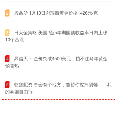
​股鑫所 1月13日谢瑞麟黄金价格1426元/克
2
​日天金策略 美国2至5年期国债收益率日内上涨
3
10个基点
​鼎信天下 金价突破4500美元，挡不住马年黄金
4
销售热
​乾鑫配资 总会有个地方，能替你擦掉阴郁——我
5
的泰国自由行