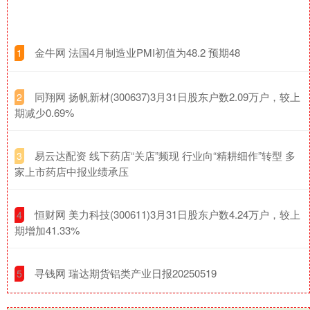
​金牛网 法国4月制造业PMI初值为48.2 预期48
1
​同翔网 扬帆新材(300637)3月31日股东户数2.09万户，较上
2
期减少0.69%
​易云达配资 线下药店“关店”频现 行业向“精耕细作”转型 多
3
家上市药店中报业绩承压
​恒财网 美力科技(300611)3月31日股东户数4.24万户，较上
4
期增加41.33%
​寻钱网 瑞达期货铝类产业日报20250519
5