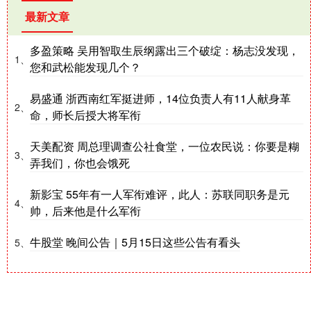
最新文章
多盈策略 吴用智取生辰纲露出三个破绽：杨志没发现，
1、
您和武松能发现几个？
易盛通 浙西南红军挺进师，14位负责人有11人献身革
2、
命，师长后授大将军衔
天美配资 周总理调查公社食堂，一位农民说：你要是糊
3、
弄我们，你也会饿死
新影宝 55年有一人军衔难评，此人：苏联同职务是元
4、
帅，后来他是什么军衔
牛股堂 晚间公告｜5月15日这些公告有看头
5、