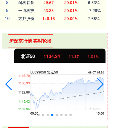
8
耐科装备
49.67
20.01%
6.83%
9
一博科技
53.33
20.01%
17.26%
10
方邦股份
146.16
20.00%
7.68%
沪深京行情 实时轮播
北证50
1134.24
创业
11.37
1.01%