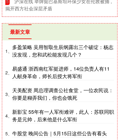
​泸深在线 举牌挺巴基斯坦环保少女在伦敦被捕 ,
5
揭开西方社会深层矛盾
最新文章
多盈策略 吴用智取生辰纲露出三个破绽：杨志
1、
没发现，您和武松能发现几个？
易盛通 浙西南红军挺进师，14位负责人有11
2、
人献身革命，师长后授大将军衔
天美配资 周总理调查公社食堂，一位农民说：
3、
你要是糊弄我们，你也会饿死
新影宝 55年有一人军衔难评，此人：苏联同职
4、
务是元帅，后来他是什么军衔
牛股堂 晚间公告｜5月15日这些公告有看头
5、