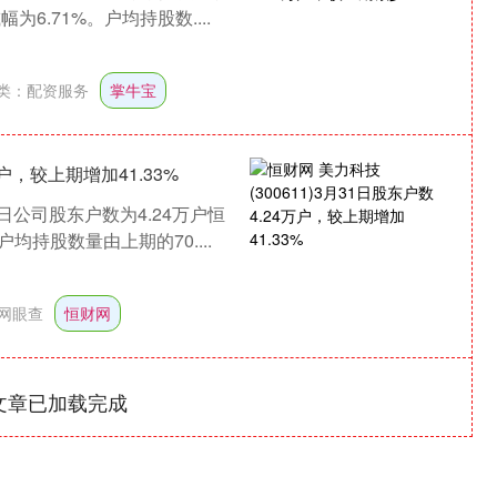
幅为6.71%。户均持股数....
类：
配资服务
掌牛宝
万户，较上期增加41.33%
日公司股东户数为4.24万户恒
沪深300
4694.44
1.42%
43.13
0.93%
户均持股数量由上期的70....
网眼查
恒财网
文章已加载完成