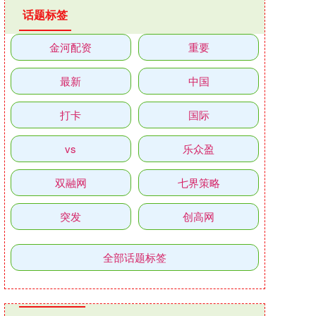
话题标签
金河配资
重要
最新
中国
打卡
国际
vs
乐众盈
双融网
七界策略
突发
创高网
全部话题标签