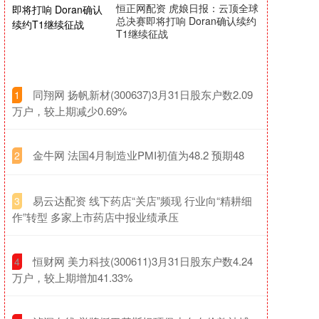
恒正网配资 虎娘日报：云顶全球
总决赛即将打响 Doran确认续约
T1继续征战
​同翔网 扬帆新材(300637)3月31日股东户数2.09
1
万户，较上期减少0.69%
​金牛网 法国4月制造业PMI初值为48.2 预期48
2
​易云达配资 线下药店“关店”频现 行业向“精耕细
3
作”转型 多家上市药店中报业绩承压
​恒财网 美力科技(300611)3月31日股东户数4.24
4
万户，较上期增加41.33%