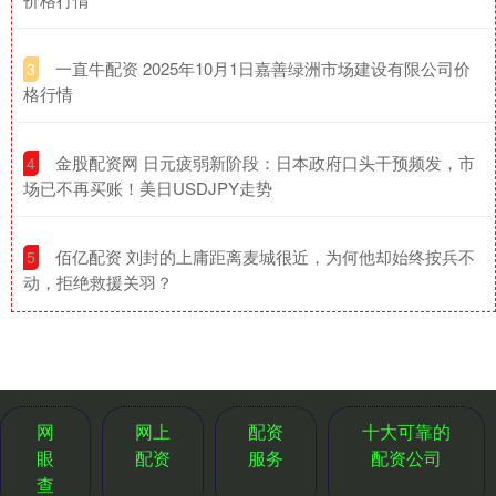
​一直牛配资 2025年10月1日嘉善绿洲市场建设有限公司价
3
格行情
​金股配资网 日元疲弱新阶段：日本政府口头干预频发，市
4
场已不再买账！美日USDJPY走势
​佰亿配资 刘封的上庸距离麦城很近，为何他却始终按兵不
5
动，拒绝救援关羽？
网
网上
配资
十大可靠的
眼
配资
服务
配资公司
查