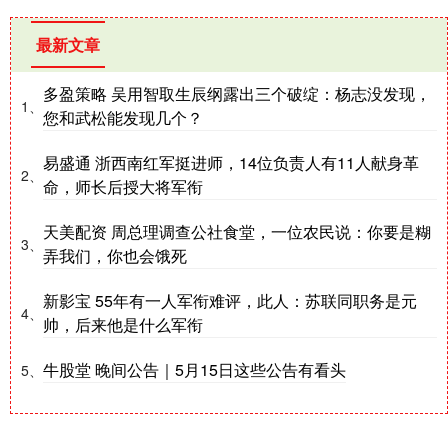
最新文章
多盈策略 吴用智取生辰纲露出三个破绽：杨志没发现，
1、
您和武松能发现几个？
易盛通 浙西南红军挺进师，14位负责人有11人献身革
2、
命，师长后授大将军衔
天美配资 周总理调查公社食堂，一位农民说：你要是糊
3、
弄我们，你也会饿死
新影宝 55年有一人军衔难评，此人：苏联同职务是元
4、
帅，后来他是什么军衔
牛股堂 晚间公告｜5月15日这些公告有看头
5、