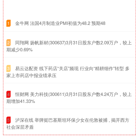
​金牛网 法国4月制造业PMI初值为48.2 预期48
1
​同翔网 扬帆新材(300637)3月31日股东户数2.09万户，较上
2
期减少0.69%
​易云达配资 线下药店“关店”频现 行业向“精耕细作”转型 多
3
家上市药店中报业绩承压
​恒财网 美力科技(300611)3月31日股东户数4.24万户，较上
4
期增加41.33%
​泸深在线 举牌挺巴基斯坦环保少女在伦敦被捕 , 揭开西方
5
社会深层矛盾