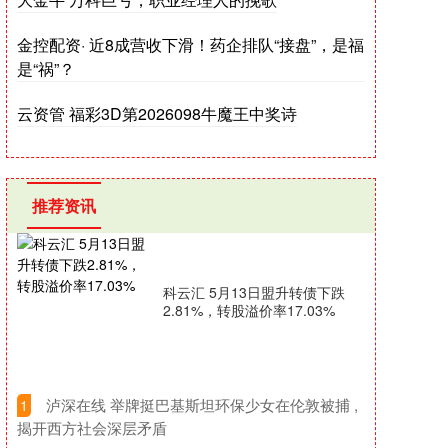
金控配资· 近8成营收下滑！药企排队“接盘”，是福
是“祸”？
云资管 福彩3D第2026098牛魔王中奖诗
推荐资讯
科云汇 5月13日盟升转债下跌
2.81%，转股溢价率17.03%
​泸深在线 举牌挺巴基斯坦环保少女在伦敦被捕 ,
1
揭开西方社会深层矛盾