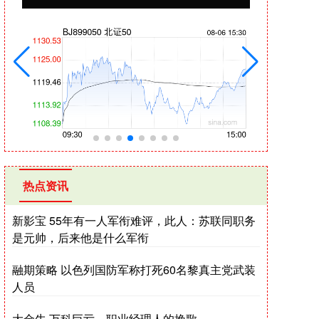
热点资讯
新影宝 55年有一人军衔难评，此人：苏联同职务
是元帅，后来他是什么军衔
融期策略 以色列国防军称打死60名黎真主党武装
人员
大金牛 万科巨亏，职业经理人的挽歌