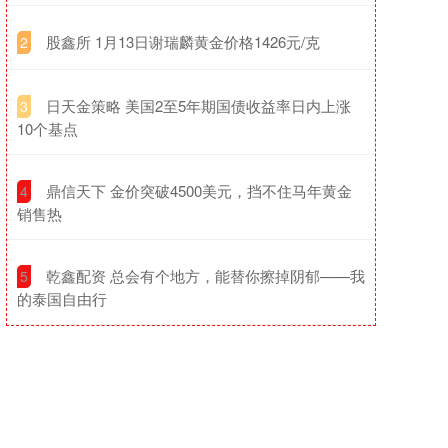
​股鑫所 1月13日谢瑞麟黄金价格1426元/克
2
​日天金策略 美国2至5年期国债收益率日内上涨
3
10个基点
​鼎信天下 金价突破4500美元，挡不住马年黄金
4
销售热
​乾鑫配资 总会有个地方，能替你擦掉阴郁——我
5
的泰国自由行