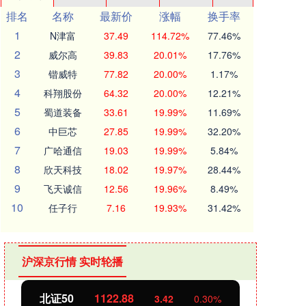
排名
名称
最新价
涨幅
换手率
1
N津富
37.49
114.72%
77.46%
2
威尔高
39.83
20.01%
17.76%
3
锴威特
77.82
20.00%
1.17%
4
科翔股份
64.32
20.00%
12.21%
5
蜀道装备
33.61
19.99%
11.69%
6
中巨芯
27.85
19.99%
32.20%
7
广哈通信
19.03
19.99%
5.84%
8
欣天科技
18.02
19.97%
28.44%
9
飞天诚信
12.56
19.96%
8.49%
10
任子行
7.16
19.93%
31.42%
沪深京行情 实时轮播
北证50
1122.88
创业
3.42
0.30%