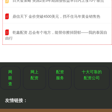
​日天金策略 美国2至5年期国债收益率日内上涨10个基点
3
​鼎信天下 金价突破4500美元，挡不住马年黄金销售热
4
​乾鑫配资 总会有个地方，能替你擦掉阴郁——我的泰国自
5
由行
网
网上
配资
十大可靠的
眼
配资
服务
配资公司
查
友情链接：