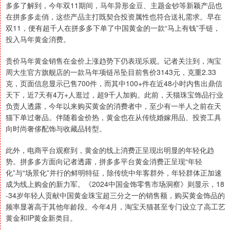
多多了解到，今年双11期间，马年异形金豆、主题金钞等新颖产品也
在拼多多走俏，这些产品主打既契合投资属性也符合送礼需求。早在
双11，便有超千人在拼多多下单了中国黄金的一款“马上有钱”手链，
投入马年黄金消费。
贵价马年黄金销售在金价上涨趋势下仍表现乐观。记者关注到，淘宝
周大生官方旗舰店的一款马年项链吊坠目前售价3143元，克重2.33
克，页面信息显示已售700件，而其中100+件在近48小时内售出鼎信
天下，近7天有4万+人逛过，超9千人加购。此前，天猫珠宝饰品行业
负责人透露，今年以来购买黄金的消费者中，至少有一半人之前在天
猫下单过奢品。伴随着金价热，黄金也在从传统婚嫁用品、投资工具
向时尚奢侈配饰与收藏品转型。
此外，电商平台观察到，黄金的线上消费正呈现出明显的年轻化趋
势。拼多多方面向记者透露，拼多多平台黄金消费正呈现“年轻
化”与“场景化”并行的鲜明特征，除传统中年客群外，年轻群体正加速
成为线上购金的新力军。《2024中国金饰零售市场洞察》则显示，18
-34岁年轻人贡献中国黄金珠宝超三分之一的销售额，购买黄金饰品的
频率显著高于其他年龄段。今年4月，淘宝天猫甚至专门设立了高工艺
黄金和IP黄金新类目。