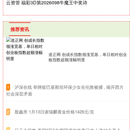
云资管 福彩3D第2026098牛魔王中奖诗
推荐资讯
道正网 创成长指数领涨宽基，单日相对创业
板指数超额涨幅明显
​泸深在线 举牌挺巴基斯坦环保少女在伦敦被捕 , 揭开西方
1
社会深层矛盾
​股鑫所 1月13日谢瑞麟黄金价格1426元/克
2