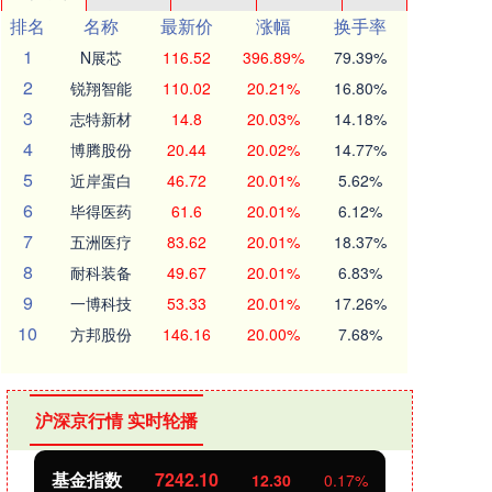
排名
名称
最新价
涨幅
换手率
1
N展芯
116.52
396.89%
79.39%
2
锐翔智能
110.02
20.21%
16.80%
3
志特新材
14.8
20.03%
14.18%
4
博腾股份
20.44
20.02%
14.77%
5
近岸蛋白
46.72
20.01%
5.62%
6
毕得医药
61.6
20.01%
6.12%
7
五洲医疗
83.62
20.01%
18.37%
8
耐科装备
49.67
20.01%
6.83%
9
一博科技
53.33
20.01%
17.26%
10
方邦股份
146.16
20.00%
7.68%
沪深京行情 实时轮播
基金指数
7242.10
国
12.30
0.17%