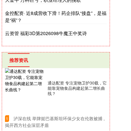
金控配资· 近8成营收下滑！药企排队“接盘”，是福
是“祸”？
云资管 福彩3D第2026098牛魔王中奖诗
推荐资讯
通达配资 专注宠物卫护30载，它
能靠宠物食品构建起第二增长曲
线？
​泸深在线 举牌挺巴基斯坦环保少女在伦敦被捕 ,
1
揭开西方社会深层矛盾