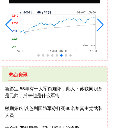
热点资讯
新影宝 55年有一人军衔难评，此人：苏联同职务
是元帅，后来他是什么军衔
融期策略 以色列国防军称打死60名黎真主党武装
人员
大金牛 万科巨亏，职业经理人的挽歌