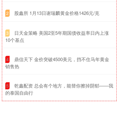
​股鑫所 1月13日谢瑞麟黄金价格1426元/克
2
​日天金策略 美国2至5年期国债收益率日内上涨
3
10个基点
​鼎信天下 金价突破4500美元，挡不住马年黄金
4
销售热
​乾鑫配资 总会有个地方，能替你擦掉阴郁——我
5
的泰国自由行