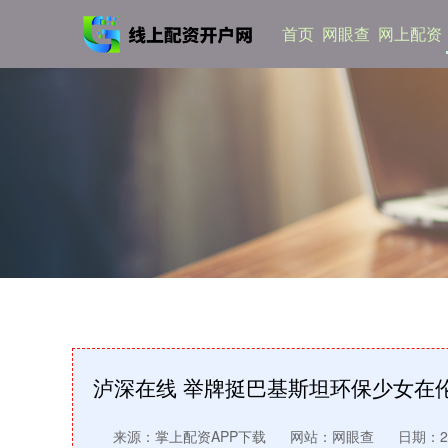
首页
网眼查
网上配资
泸深在线 举牌挺巴基斯坦环保少女在伦
来源：掌上配资APP下载
网站：网眼查
日期：202