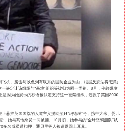
用飞机、袭击与以色列有联系的国防企业为由，根据反恐法将“巴勒
这一决定让该组织与“基地”组织等被归为同一类别。8月，伦敦爆发
正是因为她展示的标语被认定支持这一被禁组织，违反了英国2000
登上悬挂英国国旗的人道主义援助船只“玛德琳”号，携带大米、婴儿
，她与其他乘员一同被捕。10月初，她参与的“全球坚韧船队”试
70多名成员遭扣押，通贝里等人被遣返回土耳其。