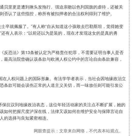
通贝里更是遭到揪头发拖行、强迫亲吻以色列国旗的虐待，还被关
则否认了这些指控，称所有被扣押者的合法权利得到了维护。
先士卒就佩服了。”有人称“自从知道这小孩敢去巴勒斯坦，觉得她变
”还有人表示：“以前还以为是装的，现在才发现这女的是真的勇
《反恐法》第13条被认定为严格责任犯罪，不需要证明当事人是否
，最高法院曾确认该条款与欧洲人权公约中的言论自由条款兼容，
英国在人权问题上的国际形象。有法学学者表示，当社会因地缘政治立
恐条款可能会误伤正常的人道主义关切，而一味放任则可能引发公
环保抗议到地缘政治表态，这位年轻活动家的关注点不断扩展，她的
该如何把握尺度泸深在线，法律又该如何在维护安全与保障言论自
人的选择与良知紧密相连。
网眼查提示：文章来自网络，不代表本站观点。