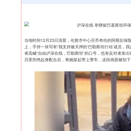
当地时间12月23日清晨，伦敦市中心芬乔奇街的阿斯彭保险
上，手持一块写有“我支持被关押的‘巴勒斯坦行动’成员，
者高喊“自由泸深在线，巴勒斯坦”的口号，也有反对者发
贝里拒绝起身配合后，将她架起带上警车，这段画面被拍下
北证50
1134.24
43.13
0.93%
11.37