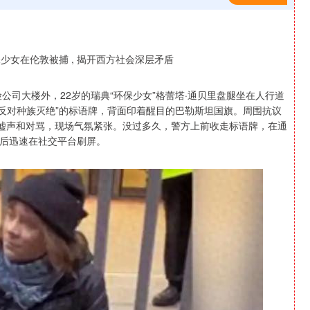
公司大楼外，22岁的瑞典“环保少女”格蕾塔·通贝里盘腿坐在人行道
我反对种族灭绝”的标语牌，背面印着醒目的巴勒斯坦国旗。周围抗议
出嘘声和对骂，现场气氛紧张。没过多久，警方上前收走标语牌，在通
后迅速在社交平台刷屏。
创业板指
3563.12
1.01%
47.56
1.35%