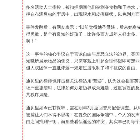
多名活动人士指控，被扣押期间他们被剥夺食物和干净水，
押在布满臭虫的牢房中，出现脱水和皮疹症状，以色列方面
事件发酵后，有网友表示：“以前觉得她圣母婊，后来她身
得勇敢，是个有良知的好孩子，比许多西方成年人好太多。
啊！”
这一事件的核心争议在于言论自由与反恐立法的边界。英国
知晓所展示物品的含义，只需客观上引起合理怀疑即可定罪
但人权团体一直批评这一规定过度限制了和平抗议的自由。
通贝里的律师也抨击相关法律适用“荒谬”，认为这会损害
场严重撕裂时，法律如何划定边界成为难题，过度宽泛的反
共秩序风险。
通贝里如今已获保释，需在明年3月返回警局配合调查。从
被捕让人们不得不思考：在复杂的国际争端中，个人的发声
由之间找到平衡，而那些看似遥远的冲突，其实早已将每个