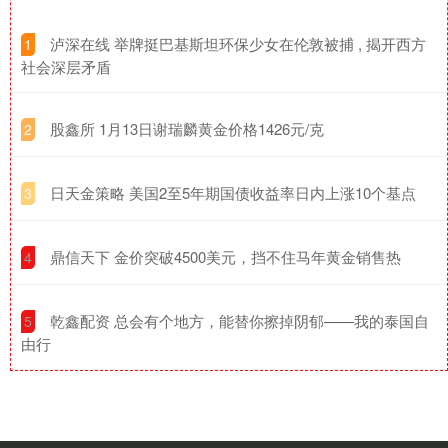
​泸深在线 举牌挺巴基斯坦环保少女在伦敦被捕 , 揭开西方
1
社会深层矛盾
​股鑫所 1月13日谢瑞麟黄金价格1426元/克
2
​日天金策略 美国2至5年期国债收益率日内上涨10个基点
3
​鼎信天下 金价突破4500美元，挡不住马年黄金销售热
4
​乾鑫配资 总会有个地方，能替你擦掉阴郁——我的泰国自
5
由行