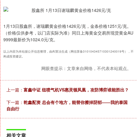
1月13日股鑫所，谢瑞麟黄金价格1426元/克，金条价格1251元/克。
（价格仅供参考，以门店实际为准）同日上海黄金交易所现货黄金AU
9999最新价为1024.0元/克。
以上内容为本站据公开信息整理，由AI算法生成（网信算备310104345710301240019号），不
构成投资建议。
网眼查提示：文章来自网络，不代表本站观点。
上一篇：
富鑫中证 纽喷气机VS惠灵顿凤凰，攻防博弈谁能胜出？
下一篇：
乾鑫配资 总会有个地方，能替你擦掉阴郁——我的泰国
自由行
相关文章