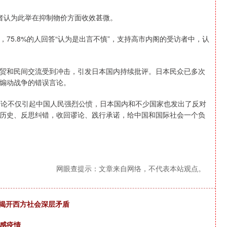
访者认为此举在抑制物价方面收效甚微。
75.8%的人回答“认为是出言不慎”，支持高市内阁的受访者中，认
贸和民间交流受到冲击，引发日本国内持续批评。日本民众已多次
煽动战争的错误言论。
言论不仅引起中国人民强烈公愤，日本国内和不少国家也发出了反对
历史、反思纠错，收回谬论、践行承诺，给中国和国际社会一个负
网眼查提示：文章来自网络，不代表本站观点。
 揭开西方社会深层矛盾
流感疫情