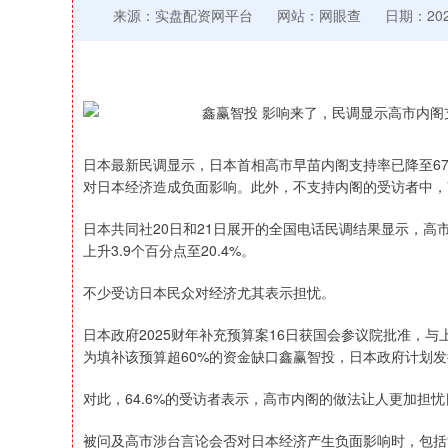
来源：实盘配资网平台
网站：网眼查
日期：2026
日本最新民调显示，日本首相高市早苗内阁支持率已降至67
对日本经济造成负面影响。此外，不支持内阁的受访者中，75
日本共同社20日和21日展开的全国电话民调结果显示，高市内
上升3.9个百分点至20.4%。
不少受访日本民众对经济尤其表示担忧。
日本政府2025财年补充预算案16日获国会参议院批准，
为填补该预算超60%的资金缺口鑫赢智投，日本政府计划发行
对此，64.6%的受访者表示，高市内阁的做法让人更加担
深证成指
14311.01
39.68
1.02%
200.89
被问及高市涉台言论会否对日本经济产生负面影响时，包括“倾