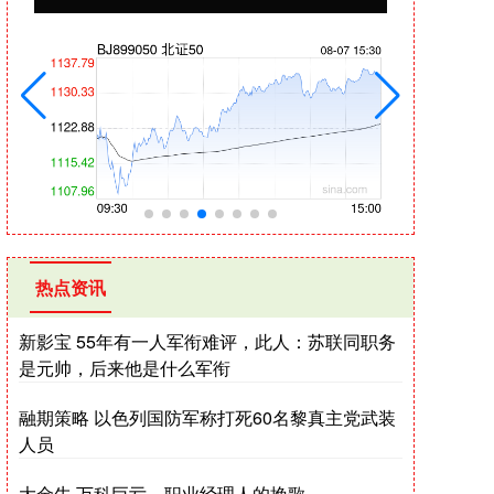
热点资讯
新影宝 55年有一人军衔难评，此人：苏联同职务
是元帅，后来他是什么军衔
融期策略 以色列国防军称打死60名黎真主党武装
人员
大金牛 万科巨亏，职业经理人的挽歌