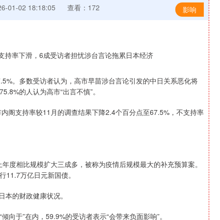
-01-02 18:18:05
查看：172
影响
.5%。多数受访者认为，高市早苗涉台言论引发的中日关系恶化将
.8%的人认为高市“出言不慎”。
阁支持率较11月的调查结果下降2.4个百分点至67.5%，不支持率
与上年度相比规模扩大三成多，被称为疫情后规模最大的补充预算案。
11.7万亿日元新国债。
忧日本的财政健康状况。
沪深300
4694.44
1.42%
43.13
0.93%
向于”在内，59.9%的受访者表示“会带来负面影响”。