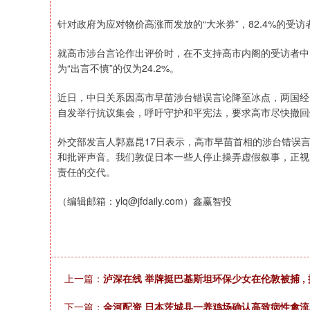
针对政府为应对物价高涨而发放的“大米券”，82.4%的受
就高市涉台言论作出评价时，在不支持高市内阁的受访者中，
为“出言不慎”的仅为24.2%。
近日，中日关系因高市早苗涉台错误言论降至冰点，两国经
自发举行抗议集会，呼吁守护和平宪法，要求高市尽快撤回
外交部发言人郭嘉昆17日表示，高市早苗首相的涉台错误
和批评声音。我们敦促日本一些人停止操弄虚假叙事，正视
责任的交代。
（编辑邮箱：ylq@jfdaily.com）鑫赢智投
上一篇：
泸深在线 举牌挺巴基斯坦环保少女在伦敦被捕 ,
下一篇：
金河配资 日本茨城县一养鸡场确认高致病性禽