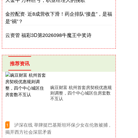
金控配资· 近8成营收下滑！药企排队“接盘”，是福
是“祸”？
云资管 福彩3D第2026098牛魔王中奖诗
推荐资讯
豌豆财富 杭州首套房契税优惠规
则调整，四个中心城区住房套数
不互认
​泸深在线 举牌挺巴基斯坦环保少女在伦敦被捕 ,
1
揭开西方社会深层矛盾