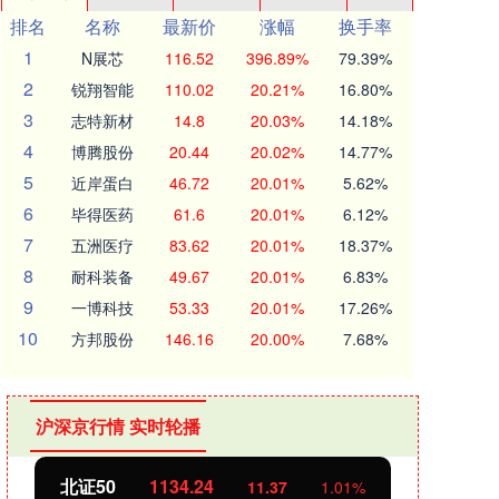
排名
名称
最新价
涨幅
换手率
1
N展芯
116.52
396.89%
79.39%
2
锐翔智能
110.02
20.21%
16.80%
3
志特新材
14.8
20.03%
14.18%
4
博腾股份
20.44
20.02%
14.77%
5
近岸蛋白
46.72
20.01%
5.62%
6
毕得医药
61.6
20.01%
6.12%
7
五洲医疗
83.62
20.01%
18.37%
8
耐科装备
49.67
20.01%
6.83%
9
一博科技
53.33
20.01%
17.26%
10
方邦股份
146.16
20.00%
7.68%
沪深京行情 实时轮播
北证50
1134.24
创业
11.37
1.01%