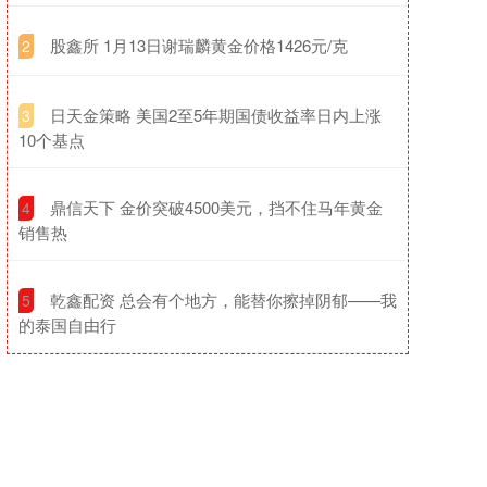
​股鑫所 1月13日谢瑞麟黄金价格1426元/克
2
​日天金策略 美国2至5年期国债收益率日内上涨
3
10个基点
​鼎信天下 金价突破4500美元，挡不住马年黄金
4
销售热
​乾鑫配资 总会有个地方，能替你擦掉阴郁——我
5
的泰国自由行