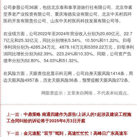
公司参股公司36家，包括北京泰和泰享游旅行社有限公司、北京华素
堂养老产业投资有限公司、重庆海德实业有限公司、北京中关村四环
医药开发有限责任公司、山东中关村医药科技发展有限公司等。
在业绩方面，公司2022年至2024年营业收入分别为20.60亿元、22.7
7亿元和25.32亿元，同比分别增长5.34%、10.50%和11.22%。归母
净利润分别为-4285.24万元、4878.16万元和5359.22万元，归母净利
润同比增长分别为62.39%、223.24%和10.33%。同期，公司资产负
债率分别为52.80%、54.03%和51.32%。
在风险方面，天眼查信息显示科元网，公司自身天眼风险1414条，周
边天眼风险4957条，历史天眼风险36条，预警提醒天眼风险272条。
网眼查提示：文章来自网络，不代表本站观点。
上一篇：
中鼎策略 南通四建作为原告/上诉人的1起涉及建设工程施
工合同纠纷的诉讼将于2025年6月3日开庭
下一篇：
金元速配 “双节”驾到，高速忙忙忙！高峰日广东高速车