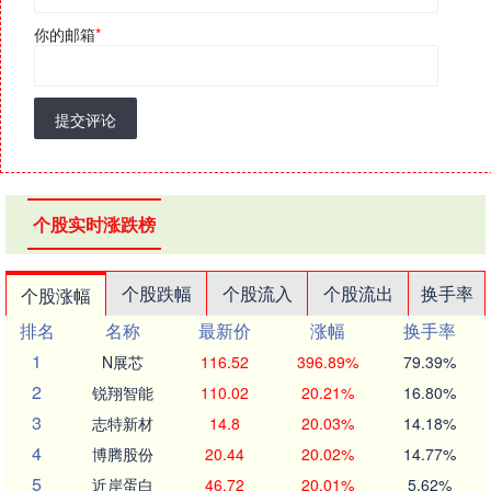
你的邮箱
*
提交评论
个股实时涨跌榜
个股跌幅
个股流入
个股流出
换手率
个股涨幅
排名
名称
最新价
涨幅
换手率
1
N展芯
116.52
396.89%
79.39%
2
锐翔智能
110.02
20.21%
16.80%
3
志特新材
14.8
20.03%
14.18%
4
博腾股份
20.44
20.02%
14.77%
5
近岸蛋白
46.72
20.01%
5.62%