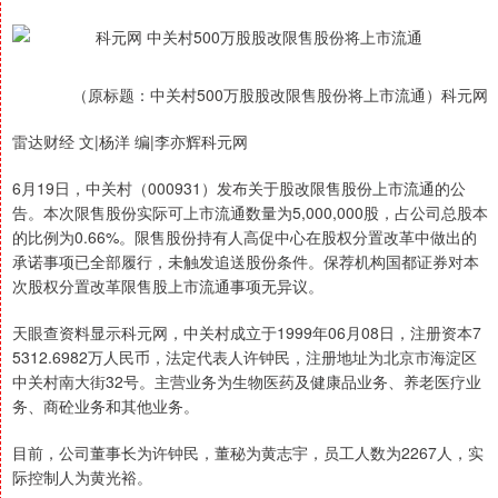
（原标题：中关村500万股股改限售股份将上市流通）科元网
雷达财经 文|杨洋 编|李亦辉科元网
6月19日，中关村（000931）发布关于股改限售股份上市流通的公
告。本次限售股份实际可上市流通数量为5,000,000股，占公司总股本
的比例为0.66%。限售股份持有人高促中心在股权分置改革中做出的
承诺事项已全部履行，未触发追送股份条件。保荐机构国都证券对本
次股权分置改革限售股上市流通事项无异议。
天眼查资料显示科元网，中关村成立于1999年06月08日，注册资本7
5312.6982万人民币，法定代表人许钟民，注册地址为北京市海淀区
中关村南大街32号。主营业务为生物医药及健康品业务、养老医疗业
务、商砼业务和其他业务。
目前，公司董事长为许钟民，董秘为黄志宇，员工人数为2267人，实
际控制人为黄光裕。