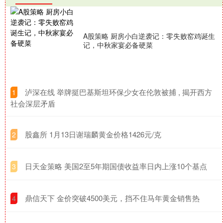
A股策略 厨房小白逆袭记：零失败窑鸡诞生
记，中秋家宴必备硬菜
​泸深在线 举牌挺巴基斯坦环保少女在伦敦被捕 , 揭开西方
1
社会深层矛盾
​股鑫所 1月13日谢瑞麟黄金价格1426元/克
2
​日天金策略 美国2至5年期国债收益率日内上涨10个基点
3
​鼎信天下 金价突破4500美元，挡不住马年黄金销售热
4