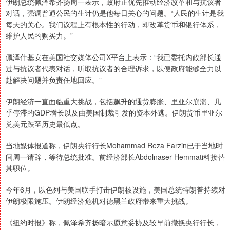
伊朗总统佩泽希齐扬周一表示，政府正优先推动经济改革和与抗议者
对话，强调普通公民的生计仍是他每日关心的问题。“人民的生计是我
每天的关心。我们议程上有根本性的行动，即改革货币和银行体系，
维护人民的购买力。”
佩泽什基安在美国社交媒体公司X平台上表示：“我已委托内政部长通
过与抗议者代表对话，听取抗议者的合理诉求，以便政府能够全力以
赴解决问题并负责任地回应。”
伊朗经济一直面临重大挑战，包括飙升的通货膨胀、里亚尔崩溃、几
乎停滞的GDP增长以及由美国制裁引发的资本外逃。伊朗货币里亚尔
兑美元跌至历史最低点。
当地媒体报道称，伊朗央行行长Mohammad Reza Farzin已于当地时
间周一请辞，等待总统批准。前经济部长Abdolnaser Hemmati料接替
其职位。
今年6月，以色列与美国联手打击伊朗核设施，美国总统特朗普持续对
伊朗极限施压。伊朗经济危机对德黑兰政府带来重大挑战。
《纽约时报》称，佩泽希齐扬暗示愿意妥协及较早前撤换央行行长，