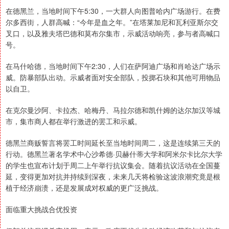
在德黑兰，当地时间下午5:30，一大群人向图普哈内广场游行。在费
尔多西街，人群高喊：“今年是血之年。”在塔莱加尼和瓦利亚斯尔交
叉口，以及雅夫塔巴德和莫布尔集市，示威活动响亮，参与者高喊口
号。
在马什哈德，当地时间下午2:30，人们在萨阿迪广场和肖哈达广场示
威。防暴部队出动。示威者面对安全部队，投掷石块和其他可用物品
以自卫。
在克尔曼沙阿、卡拉杰、哈梅丹、马拉尔德和凯什姆的达尔加汉等城
市，集市商人都在举行激进的罢工和示威。
德黑兰商贩誓言将罢工时间延长至当地时间周二，这是连续第三天的
行动。德黑兰著名学术中心沙希德·贝赫什蒂大学和阿米尔卡比尔大学
的学生也宣布计划于周二上午举行抗议集会。随着抗议活动在全国蔓
延，变得更加对抗并持续到深夜，未来几天将检验这波浪潮究竟是根
植于经济崩溃，还是发展成对权威的更广泛挑战。
面临重大挑战合优投资