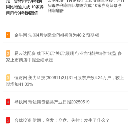
宏图配资 【读财报】上市券商三季报：合计
归母净利润同比增逾六成 10家券商归母净
利润翻倍
​金牛网 法国4月制造业PMI初值为48.2 预期48
1
​易云达配资 线下药店“关店”频现 行业向“精耕细作”转型 多
2
家上市药店中报业绩承压
​恒财网 美力科技(300611)3月31日股东户数4.24万户，较上
3
期增加41.33%
​寻钱网 瑞达期货铝类产业日报20250519
4
​合优投资 伊朗，突发！崩盘、失控！发生了什么？
5