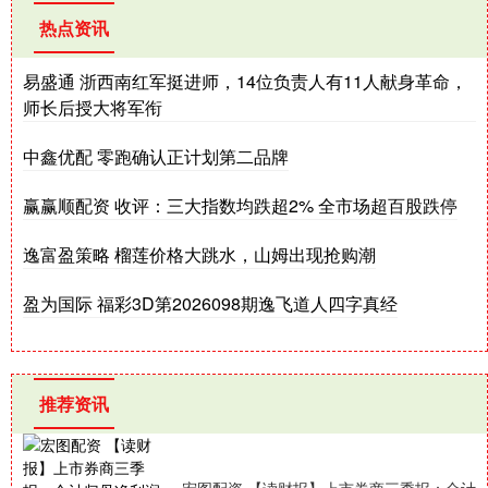
热点资讯
易盛通 浙西南红军挺进师，14位负责人有11人献身革命，
师长后授大将军衔
中鑫优配 零跑确认正计划第二品牌
赢赢顺配资 收评：三大指数均跌超2% 全市场超百股跌停
逸富盈策略 榴莲价格大跳水，山姆出现抢购潮
盈为国际 福彩3D第2026098期逸飞道人四字真经
推荐资讯