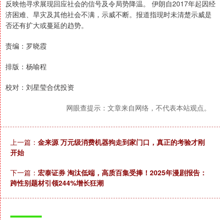
反映他寻求展现回应社会的信号及令局势降温。 伊朗自2017年起因经
济困难、旱灾及其他社会不满，示威不断。报道指现时未清楚示威是
否还有扩大或蔓延的趋势。
责编：罗晓霞
排版：杨喻程
校对：刘星莹合优投资
网眼查提示：文章来自网络，不代表本站观点。
上一篇：
金来源 万元级消费机器狗走到家门口，真正的考验才刚
开始
下一篇：
宏泰证券 淘汰低端，高质百集受捧！2025年漫剧报告：
跨性别题材引领244%增长狂潮