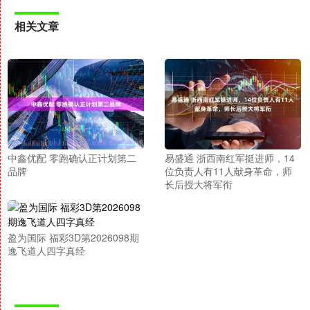
相关文章
中鑫优配 零跑确认正计划第二
易盛通 浙西南红军挺进师，14
品牌
位负责人有11人献身革命，师
长后授大将军衔
盈为国际 福彩3D第2026098期
逸飞道人四字真经