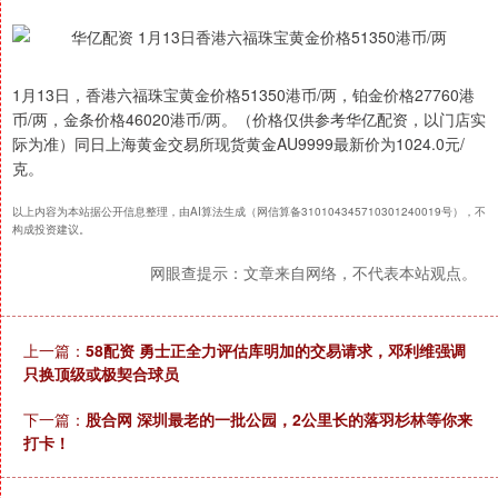
1月13日，香港六福珠宝黄金价格51350港币/两，铂金价格27760港
币/两，金条价格46020港币/两。（价格仅供参考华亿配资，以门店实
际为准）同日上海黄金交易所现货黄金AU9999最新价为1024.0元/
克。
以上内容为本站据公开信息整理，由AI算法生成（网信算备310104345710301240019号），不
构成投资建议。
网眼查提示：文章来自网络，不代表本站观点。
上一篇：
58配资 勇士正全力评估库明加的交易请求，邓利维强调
只换顶级或极契合球员
下一篇：
股合网 深圳最老的一批公园，2公里长的落羽杉林等你来
打卡！