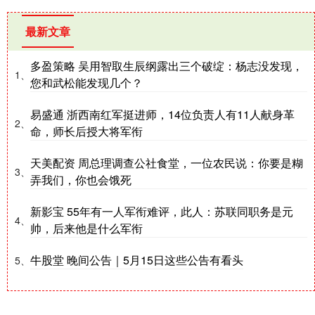
最新文章
多盈策略 吴用智取生辰纲露出三个破绽：杨志没发现，
1、
您和武松能发现几个？
易盛通 浙西南红军挺进师，14位负责人有11人献身革
2、
命，师长后授大将军衔
天美配资 周总理调查公社食堂，一位农民说：你要是糊
3、
弄我们，你也会饿死
新影宝 55年有一人军衔难评，此人：苏联同职务是元
4、
帅，后来他是什么军衔
牛股堂 晚间公告｜5月15日这些公告有看头
5、