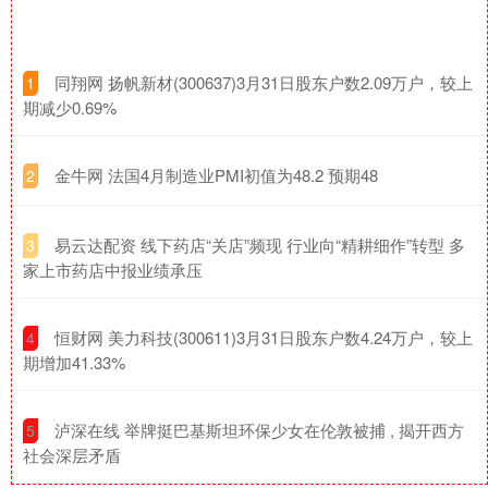
​同翔网 扬帆新材(300637)3月31日股东户数2.09万户，较上
1
期减少0.69%
​金牛网 法国4月制造业PMI初值为48.2 预期48
2
​易云达配资 线下药店“关店”频现 行业向“精耕细作”转型 多
3
家上市药店中报业绩承压
​恒财网 美力科技(300611)3月31日股东户数4.24万户，较上
4
期增加41.33%
​泸深在线 举牌挺巴基斯坦环保少女在伦敦被捕 , 揭开西方
5
社会深层矛盾