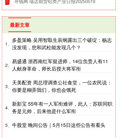
​寻钱网 瑞达期货铝类产业日报20250519
5
最新文章
多盈策略 吴用智取生辰纲露出三个破绽：杨志
1、
没发现，您和武松能发现几个？
易盛通 浙西南红军挺进师，14位负责人有11
2、
人献身革命，师长后授大将军衔
天美配资 周总理调查公社食堂，一位农民说：
3、
你要是糊弄我们，你也会饿死
新影宝 55年有一人军衔难评，此人：苏联同职
4、
务是元帅，后来他是什么军衔
牛股堂 晚间公告｜5月15日这些公告有看头
5、