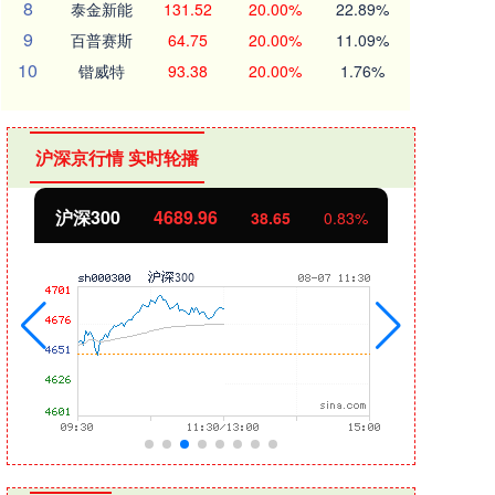
8
泰金新能
131.52
20.00%
22.89%
9
百普赛斯
64.75
20.00%
11.09%
10
锴威特
93.38
20.00%
1.76%
沪深京行情 实时轮播
沪深300
4689.96
北
38.65
0.83%