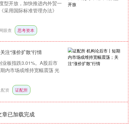
度型开放，加快推进内外贸一
《采用国际标准管理办法》
网眼查
思考资本
关注“涨价扩散”行情
深证成指
14295.08
0.49%
184.96
1.31%
创业板指跌3.01%。A股后市
期内市场或维持宽幅震荡 光
上配资
证配所
文章已加载完成