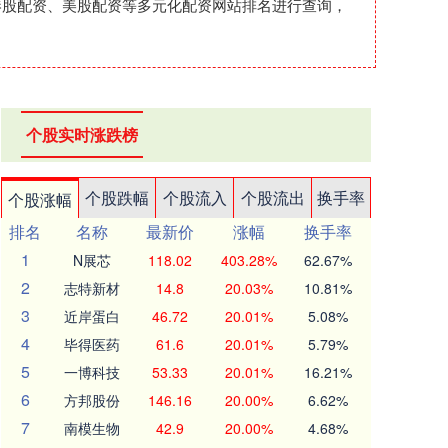
港股配资、美股配资等多元化配资网站排名进行查询，
个股实时涨跌榜
个股跌幅
个股流入
个股流出
换手率
个股涨幅
排名
名称
最新价
涨幅
换手率
1
N展芯
118.02
403.28%
62.67%
2
志特新材
14.8
20.03%
10.81%
3
近岸蛋白
46.72
20.01%
5.08%
4
毕得医药
61.6
20.01%
5.79%
5
一博科技
53.33
20.01%
16.21%
6
方邦股份
146.16
20.00%
6.62%
7
南模生物
42.9
20.00%
4.68%