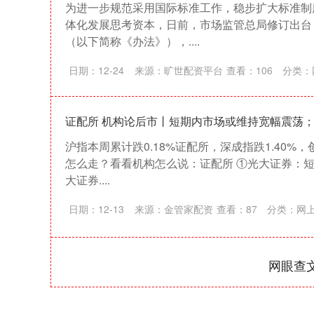
为进一步规范采用国际标准工作，稳步扩大标准制
体化发展思考资本，日前，市场监管总局修订出台
（以下简称《办法》），....
日期：12-24
来源：旷世配资平台
查看：
106
分类：
证配所 机构论后市丨短期内市场或维持宽幅震荡；
上证指数
3919.51
98.20
1.27%
19.16
沪指本周累计跌0.18%证配所，深成指跌1.40%，
怎么走？看看机构怎么说：证配所 ①光大证券：短
大证券....
日期：12-13
来源：金管家配资
查看：
87
分类：
网
网眼查