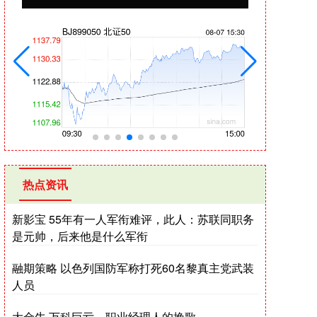
热点资讯
新影宝 55年有一人军衔难评，此人：苏联同职务
是元帅，后来他是什么军衔
融期策略 以色列国防军称打死60名黎真主党武装
人员
大金牛 万科巨亏，职业经理人的挽歌