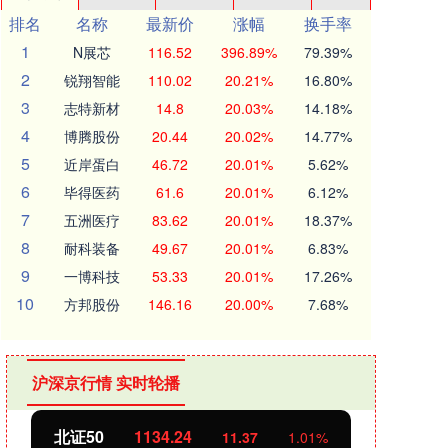
排名
名称
最新价
涨幅
换手率
1
N展芯
116.52
396.89%
79.39%
2
锐翔智能
110.02
20.21%
16.80%
3
志特新材
14.8
20.03%
14.18%
4
博腾股份
20.44
20.02%
14.77%
5
近岸蛋白
46.72
20.01%
5.62%
6
毕得医药
61.6
20.01%
6.12%
7
五洲医疗
83.62
20.01%
18.37%
8
耐科装备
49.67
20.01%
6.83%
9
一博科技
53.33
20.01%
17.26%
10
方邦股份
146.16
20.00%
7.68%
沪深京行情 实时轮播
北证50
1134.24
创业
11.37
1.01%