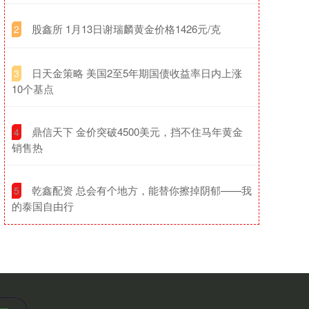
​股鑫所 1月13日谢瑞麟黄金价格1426元/克
2
​日天金策略 美国2至5年期国债收益率日内上涨
3
10个基点
​鼎信天下 金价突破4500美元，挡不住马年黄金
4
销售热
​乾鑫配资 总会有个地方，能替你擦掉阴郁——我
5
的泰国自由行