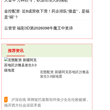
金控配资· 近8成营收下滑！药企排队“接盘”，是福
是“祸”？
云资管 福彩3D第2026098牛魔王中奖诗
推荐资讯
宏图配资 新疆阿克苏地区沙雅县
发生3.0级地震
​泸深在线 举牌挺巴基斯坦环保少女在伦敦被捕 ,
1
揭开西方社会深层矛盾