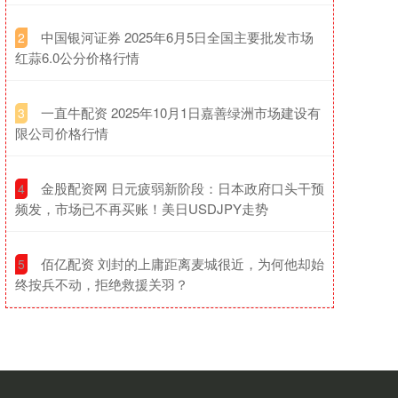
​中国银河证券 2025年6月5日全国主要批发市场
2
红蒜6.0公分价格行情
​一直牛配资 2025年10月1日嘉善绿洲市场建设有
3
限公司价格行情
​金股配资网 日元疲弱新阶段：日本政府口头干预
4
频发，市场已不再买账！美日USDJPY走势
​佰亿配资 刘封的上庸距离麦城很近，为何他却始
5
终按兵不动，拒绝救援关羽？