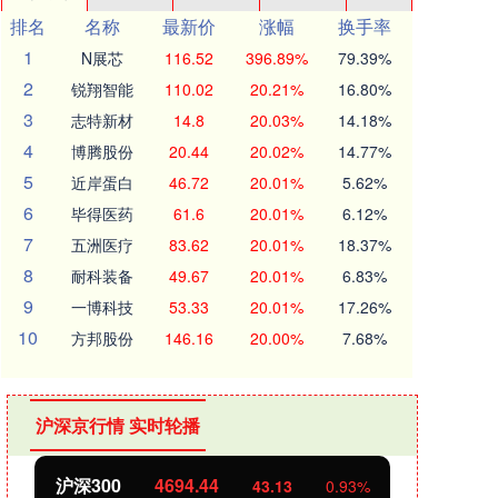
排名
名称
最新价
涨幅
换手率
1
N展芯
116.52
396.89%
79.39%
2
锐翔智能
110.02
20.21%
16.80%
3
志特新材
14.8
20.03%
14.18%
4
博腾股份
20.44
20.02%
14.77%
5
近岸蛋白
46.72
20.01%
5.62%
6
毕得医药
61.6
20.01%
6.12%
7
五洲医疗
83.62
20.01%
18.37%
8
耐科装备
49.67
20.01%
6.83%
9
一博科技
53.33
20.01%
17.26%
10
方邦股份
146.16
20.00%
7.68%
沪深京行情 实时轮播
沪深300
4694.44
北证
43.13
0.93%