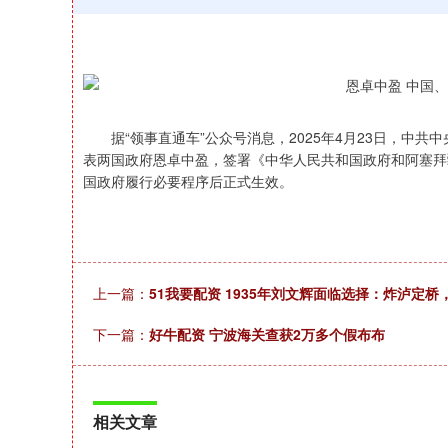
据“领事直通车”公众号消息，2025年4月23日，中共
表两国政府恩卓中盈，签署《中华人民共和国政府和阿塞拜
国政府履行必要程序后正式生效。
上一篇：
51我要配资 1935年刘文辉面临选择：炸泸定
下一篇：
好牛配资 宁波海关查获2万多个假布布
相关文章
上证指数
3940.04
164.40
2.13%
39.68