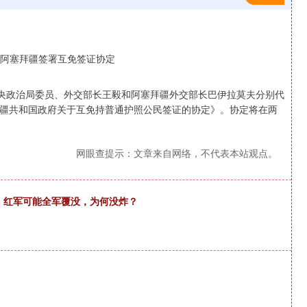
中央政治局委员、外交部长王毅和阿塞拜疆外交部长巴伊拉莫夫分别代
疆共和国政府关于互免持普通护照公民签证的协定》。协定将在两
网眼查提示：文章来自网络，不代表本站观点。
桥，红军可能全军覆没，为何没炸？
深证成指
14311.01
1.02%
200.89
1.42%