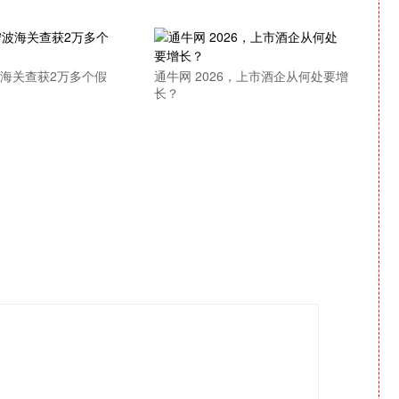
波海关查获2万多个假
通牛网 2026，上市酒企从何处要增
长？