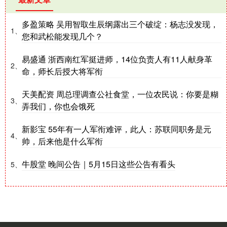
多盈策略 吴用智取生辰纲露出三个破绽：杨志没发现，
1、
您和武松能发现几个？
易盛通 浙西南红军挺进师，14位负责人有11人献身革
2、
命，师长后授大将军衔
天美配资 周总理调查公社食堂，一位农民说：你要是糊
3、
弄我们，你也会饿死
新影宝 55年有一人军衔难评，此人：苏联同职务是元
4、
帅，后来他是什么军衔
牛股堂 晚间公告｜5月15日这些公告有看头
5、