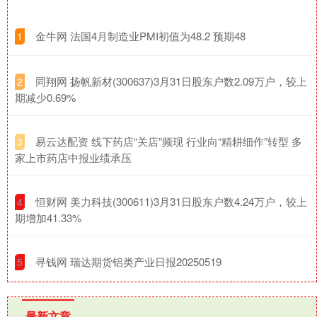
​金牛网 法国4月制造业PMI初值为48.2 预期48
1
​同翔网 扬帆新材(300637)3月31日股东户数2.09万户，较上
2
期减少0.69%
​易云达配资 线下药店“关店”频现 行业向“精耕细作”转型 多
3
家上市药店中报业绩承压
​恒财网 美力科技(300611)3月31日股东户数4.24万户，较上
4
期增加41.33%
​寻钱网 瑞达期货铝类产业日报20250519
5
最新文章