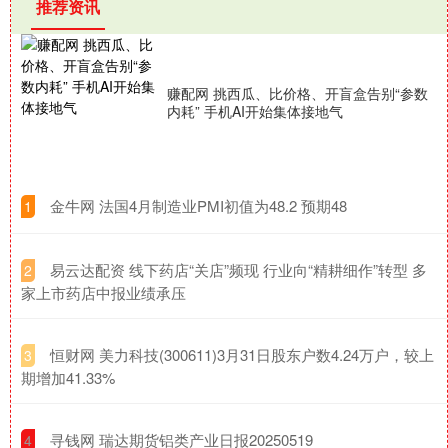
推荐资讯
赚配网 挑西瓜、比价格、开盲盒告别“参数
内耗” 手机AI开始集体接地气
​金牛网 法国4月制造业PMI初值为48.2 预期48
1
​易云达配资 线下药店“关店”频现 行业向“精耕细作”转型 多
2
家上市药店中报业绩承压
​恒财网 美力科技(300611)3月31日股东户数4.24万户，较上
3
期增加41.33%
​寻钱网 瑞达期货铝类产业日报20250519
4