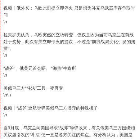
视频丨俄外长：乌欧此刻提立即停火 只是想为补充乌武器库存争取时
间
\n
拉夫罗夫认为，乌欧突然的立场转变，仅仅是因为当前乌克兰在前线
处于劣势，此次有关立即停火的提议，不过是“前线战局变化引发的摇
摆”。
\n
“战斧”、俄美元首会晤、 “海燕”牛鑫所
\n
美俄乌三方“斗法”工具一变再变
\n\n
视频丨“战斧”巡航导弹美俄乌三方博弈的特殊棋子
\n
自9月底，乌克兰向美国寻求“战斧”导弹以来，有关俄美乌三方围绕相
关议题引发的“斗法”便一直是各方关注的焦点。有分析认为，美国是