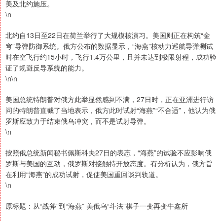
美及北约施压。
\n
北约自13日至22日在荷兰举行了大规模核演习。美国则正在构筑“金
穹”导弹防御系统。俄方公布的数据显示，“海燕”核动力巡航导弹测试
时在空飞行约15小时，飞行1.4万公里，且并未达到极限射程，成功验
证了规避反导系统的能力。
\n\n
美国总统特朗普对俄方此举显然感到不满，27日时，正在亚洲进行访
问的特朗普直截了当地表示，俄方此时试射“海燕”“不合适”，他认为俄
罗斯应致力于结束俄乌冲突，而不是试射导弹。
\n
按照俄总统新闻秘书佩斯科夫27日的表态，“海燕”的试验不应影响俄
罗斯与美国的互动，俄罗斯对接触持开放态度。有分析认为，俄方旨
在利用“海燕”的成功试射，促使美国重回谈判轨道。
\n
原标题：从“战斧”到“海燕” 美俄乌“斗法”棋子一变再变牛鑫所