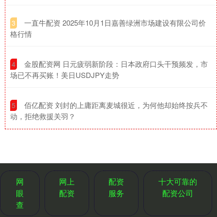
​一直牛配资 2025年10月1日嘉善绿洲市场建设有限公司价
3
格行情
​金股配资网 日元疲弱新阶段：日本政府口头干预频发，市
4
场已不再买账！美日USDJPY走势
​佰亿配资 刘封的上庸距离麦城很近，为何他却始终按兵不
5
动，拒绝救援关羽？
网
网上
配资
十大可靠的
眼
配资
服务
配资公司
查