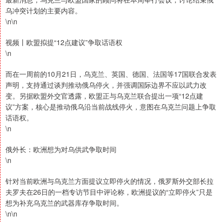
乌冲突计划的主要内容。
\n\n
视频丨欧盟拟提“12点建议”争取话语权
\n
而在一周前的10月21日，乌克兰、英国、德国、法国等17国联合发表
声明，支持通过谈判推动俄乌停火，并强调国际边界不应以武力改
变。另据欧盟外交官透露，欧盟正与乌克兰联合提出一项“12点建
议”方案，核心是推动俄乌沿当前战线停火，意图在乌克兰问题上争取
话语权。
\n
俄外长：欧洲想为对乌供武争取时间
\n
针对当前欧洲与乌克兰方面提议立即停火的情况，俄罗斯外交部长拉
夫罗夫在26日的一档专访节目中评论称，欧洲提议的“立即停火”只是
想为补充乌克兰的武器库存争取时间。
\n\n