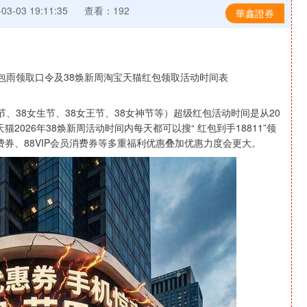
3-03 19:11:35
查看：192
華鑫證券
女节、38女生节、38女王节、38女神节等）超级红包活动时间是从20
宝天猫2026年38焕新周活动时间内每天都可以搜“ 红包到手18811”领
券、88VIP会员消费券等多重福利优惠叠加优惠力度会更大。
沪深300
4689.96
1.31%
38.65
0.83%