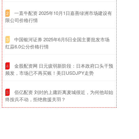
​一直牛配资 2025年10月1日嘉善绿洲市场建设有
2
限公司价格行情
​中国银河证券 2025年6月5日全国主要批发市场
3
红蒜6.0公分价格行情
​金股配资网 日元疲弱新阶段：日本政府口头干预
4
频发，市场已不再买账！美日USDJPY走势
​佰亿配资 刘封的上庸距离麦城很近，为何他却始
5
终按兵不动，拒绝救援关羽？