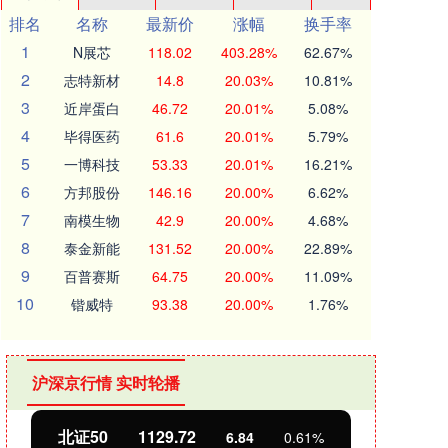
排名
名称
最新价
涨幅
换手率
1
N展芯
118.02
403.28%
62.67%
2
志特新材
14.8
20.03%
10.81%
3
近岸蛋白
46.72
20.01%
5.08%
4
毕得医药
61.6
20.01%
5.79%
5
一博科技
53.33
20.01%
16.21%
6
方邦股份
146.16
20.00%
6.62%
7
南模生物
42.9
20.00%
4.68%
8
泰金新能
131.52
20.00%
22.89%
9
百普赛斯
64.75
20.00%
11.09%
10
锴威特
93.38
20.00%
1.76%
沪深京行情 实时轮播
北证50
1129.72
创业
6.84
0.61%