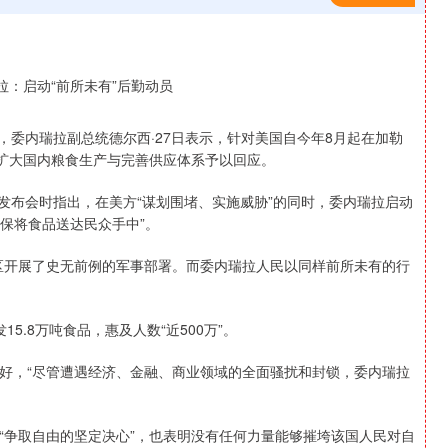
配资，委内瑞拉副总统德尔西·27日表示，针对美国自今年8月起在加勒
过扩大国内粮食生产与完善供应体系予以回应。
果发布会时指出，在美方“谋划围堵、实施威胁”的同时，委内瑞拉启动
确保将食品送达民众手中”。
区开展了史无前例的军事部署。而委内瑞拉人民以同样前所未有的行
.8万吨食品，惠及人数“近500万”。
好，“尽管遭遇经济、金融、商业领域的全面骚扰和封锁，委内瑞拉
“争取自由的坚定决心”，也表明没有任何力量能够摧垮该国人民对自
深证成指
14311.01
1.02%
200.89
1.42%