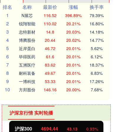
排名
名称
最新价
涨幅
换手率
1
N展芯
116.52
396.89%
79.39%
2
锐翔智能
110.02
20.21%
16.80%
3
志特新材
14.8
20.03%
14.18%
4
博腾股份
20.44
20.02%
14.77%
5
近岸蛋白
46.72
20.01%
5.62%
6
毕得医药
61.6
20.01%
6.12%
7
五洲医疗
83.62
20.01%
18.37%
8
耐科装备
49.67
20.01%
6.83%
9
一博科技
53.33
20.01%
17.26%
10
方邦股份
146.16
20.00%
7.68%
沪深京行情 实时轮播
沪深300
4694.44
北证
43.13
0.93%