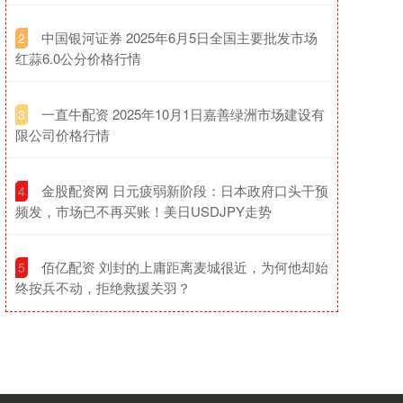
​中国银河证券 2025年6月5日全国主要批发市场
2
红蒜6.0公分价格行情
​一直牛配资 2025年10月1日嘉善绿洲市场建设有
3
限公司价格行情
​金股配资网 日元疲弱新阶段：日本政府口头干预
4
频发，市场已不再买账！美日USDJPY走势
​佰亿配资 刘封的上庸距离麦城很近，为何他却始
5
终按兵不动，拒绝救援关羽？