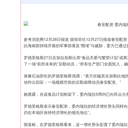
参考消息网12月28日报道 据埃菲社12月27日报道春安
比海南部持续开展的军事部署及“围堵”与威胁，委方已通
罗德里格斯27日在加拉加斯出席“食品关爱与繁荣计划”成
了一场“前所未有的”后勤动员，“所有生产部门全面投入，
身兼石油部长的罗德里格斯强调：“美方吹嘘其在加勒比地
动作出回应：一场规模空前的后勤保障动员春安配资。”
她透露，在该食品计划框架下，委内瑞拉5周内已向民众分发15
罗德里格斯表示春安配资，委内瑞拉的经济增长势头同样向
仍在本地区保持经济增长的领先地位”。
报道称，在罗德里格斯看来，这一增长势头彰显了委内瑞拉
上证指数
3940.04
164.40
2.13%
39.68