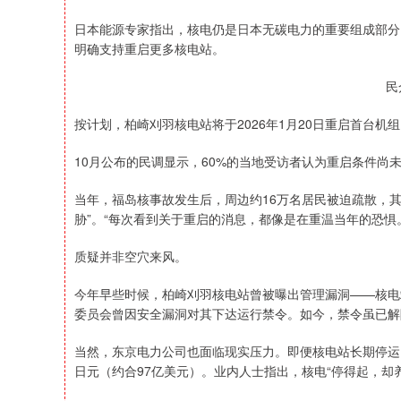
日本能源专家指出，核电仍是日本无碳电力的重要组成部分，
明确支持重启更多核电站。
民
按计划，柏崎刈羽核电站将于2026年1月20日重启首台
10月公布的民调显示，60%的当地受访者认为重启条件尚
当年，福岛核事故发生后，周边约16万名居民被迫疏散，
胁”。“每次看到关于重启的消息，都像是在重温当年的恐惧
质疑并非空穴来风。
今年早些时候，柏崎刈羽核电站曾被曝出管理漏洞——核电
委员会曾因安全漏洞对其下达运行禁令。如今，禁令虽已解
当然，东京电力公司也面临现实压力。即便核电站长期停运、零发
日元（约合97亿美元）。业内人士指出，核电“停得起，却