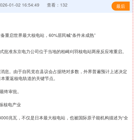
6-01-02 16:54:49
查看：132
最后
式批准东京电力公司位于当地的柏崎刈羽核电站两座反应堆重启。
新消息。由于自民党在县议会占据绝对多数，外界普遍预计上述决定
日本重返核电轨道的关键节点。
最终审批。
振核电产业
8000兆瓦，不仅是日本最大核电站，也被国际原子能机构描述为“全
深证成指
14311.01
%
200.89
1.42%