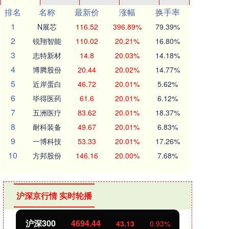
排名
名称
最新价
涨幅
换手率
1
N展芯
116.52
396.89%
79.39%
2
锐翔智能
110.02
20.21%
16.80%
3
志特新材
14.8
20.03%
14.18%
4
博腾股份
20.44
20.02%
14.77%
5
近岸蛋白
46.72
20.01%
5.62%
6
毕得医药
61.6
20.01%
6.12%
7
五洲医疗
83.62
20.01%
18.37%
8
耐科装备
49.67
20.01%
6.83%
9
一博科技
53.33
20.01%
17.26%
10
方邦股份
146.16
20.00%
7.68%
沪深京行情 实时轮播
沪深300
4694.44
北证50
43.13
0.93%