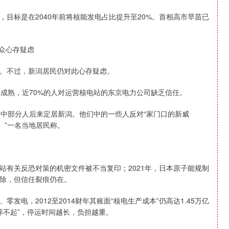
目标是在2040年前将核能发电占比提升至20%。首相高市早苗已
众心存疑虑
机组。不过，新潟居民仍对此心存疑虑。
未成熟，近70%的人对运营核电站的东京电力公司缺乏信任。
其中部分人后来定居新潟。他们中的一些人反对“家门口的新威
。”一名当地居民称。
站有关反恐对策的机密文件被不当复印；2021年，日本原子能规制
除，但信任裂痕仍在。
电，2012至2014财年其账面“核电生产成本”仍高达1.45万亿
养不起”，停运时间越长，负担越重。