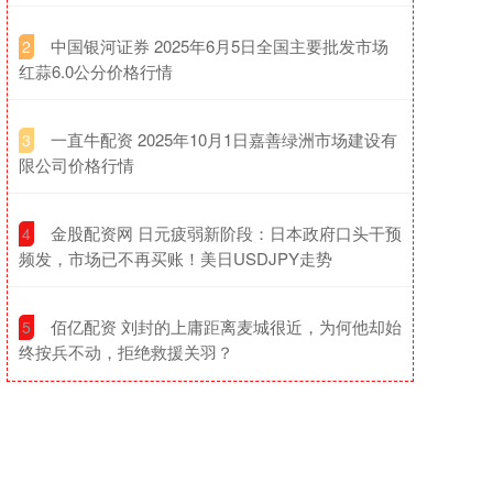
​中国银河证券 2025年6月5日全国主要批发市场
2
红蒜6.0公分价格行情
​一直牛配资 2025年10月1日嘉善绿洲市场建设有
3
限公司价格行情
​金股配资网 日元疲弱新阶段：日本政府口头干预
4
频发，市场已不再买账！美日USDJPY走势
​佰亿配资 刘封的上庸距离麦城很近，为何他却始
5
终按兵不动，拒绝救援关羽？