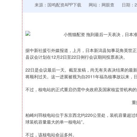
来源：国鸣配资APP下载
网站：网眼查
日期：202
据中新社援引外媒报道，上月，日本新潟县知事花角英世正
县议会计划在12月2日至22日例行会议期间投票表决。
22日是会议最后一天。截至发稿，尚无有关表决结果的最
将顺利过关。这一进展被视为自2011年福岛核事故以来，
不过，核电站的正式重启仍需中央政府及国家核监管机构的
重
柏崎刈羽核电站位于东京西北约220公里处，装机容量超过
球装机容量最大的单一核电站”。
上证指数
3940.04
.40
2.13%
39.68
1.02
不过，该核电站命运多舛。