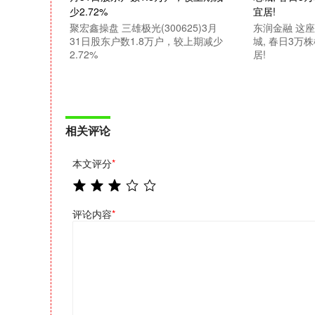
聚宏鑫操盘 三雄极光(300625)3月
东润金融 这座
31日股东户数1.8万户，较上期减少
城, 春日3万
2.72%
居!
相关评论
本文评分
*
评论内容
*