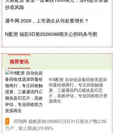
抄底风险
通牛网 2026，上市酒企从何处要增长？
N配资 福彩3D第2026098期关公胆码杀号图
推荐资讯
牛8配资 自动化设备回收优选深
圳曼哈顿商行，专注回收触摸
屏、三菱通讯PLC模块及IC芯
片，高效评估，专业回收助力资
源再生
​同翔网 扬帆新材(300637)3月31日股东户数2.09
1
万户，较上期减少0.69%