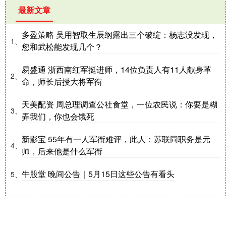
最新文章
多盈策略 吴用智取生辰纲露出三个破绽：杨志没发现，
1、
您和武松能发现几个？
易盛通 浙西南红军挺进师，14位负责人有11人献身革
2、
命，师长后授大将军衔
天美配资 周总理调查公社食堂，一位农民说：你要是糊
3、
弄我们，你也会饿死
新影宝 55年有一人军衔难评，此人：苏联同职务是元
4、
帅，后来他是什么军衔
牛股堂 晚间公告｜5月15日这些公告有看头
5、