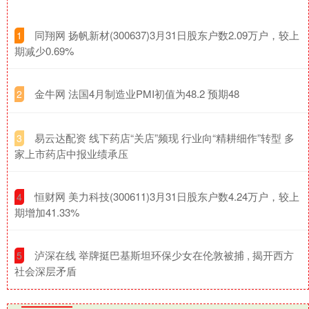
​同翔网 扬帆新材(300637)3月31日股东户数2.09万户，较上
1
期减少0.69%
​金牛网 法国4月制造业PMI初值为48.2 预期48
2
​易云达配资 线下药店“关店”频现 行业向“精耕细作”转型 多
3
家上市药店中报业绩承压
​恒财网 美力科技(300611)3月31日股东户数4.24万户，较上
4
期增加41.33%
​泸深在线 举牌挺巴基斯坦环保少女在伦敦被捕 , 揭开西方
5
社会深层矛盾