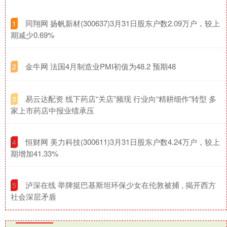
​同翔网 扬帆新材(300637)3月31日股东户数2.09万户，较上
1
期减少0.69%
​金牛网 法国4月制造业PMI初值为48.2 预期48
2
​易云达配资 线下药店“关店”频现 行业向“精耕细作”转型 多
3
家上市药店中报业绩承压
​恒财网 美力科技(300611)3月31日股东户数4.24万户，较上
4
期增加41.33%
​泸深在线 举牌挺巴基斯坦环保少女在伦敦被捕 , 揭开西方
5
社会深层矛盾