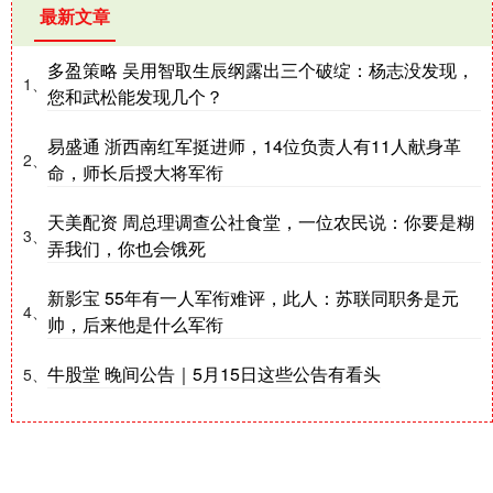
最新文章
多盈策略 吴用智取生辰纲露出三个破绽：杨志没发现，
1、
您和武松能发现几个？
易盛通 浙西南红军挺进师，14位负责人有11人献身革
2、
命，师长后授大将军衔
天美配资 周总理调查公社食堂，一位农民说：你要是糊
3、
弄我们，你也会饿死
新影宝 55年有一人军衔难评，此人：苏联同职务是元
4、
帅，后来他是什么军衔
牛股堂 晚间公告｜5月15日这些公告有看头
5、