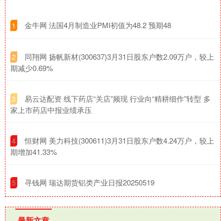
​金牛网 法国4月制造业PMI初值为48.2 预期48
1
​同翔网 扬帆新材(300637)3月31日股东户数2.09万户，较上
2
期减少0.69%
​易云达配资 线下药店“关店”频现 行业向“精耕细作”转型 多
3
家上市药店中报业绩承压
​恒财网 美力科技(300611)3月31日股东户数4.24万户，较上
4
期增加41.33%
​寻钱网 瑞达期货铝类产业日报20250519
5
最新文章