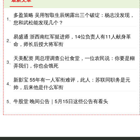
多盈策略 吴用智取生辰纲露出三个破绽：杨志没发现，
1、
您和武松能发现几个？
易盛通 浙西南红军挺进师，14位负责人有11人献身革
2、
命，师长后授大将军衔
天美配资 周总理调查公社食堂，一位农民说：你要是糊
3、
弄我们，你也会饿死
新影宝 55年有一人军衔难评，此人：苏联同职务是元
4、
帅，后来他是什么军衔
牛股堂 晚间公告｜5月15日这些公告有看头
5、