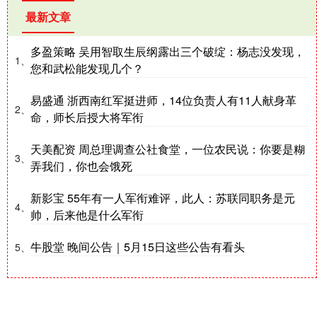
最新文章
多盈策略 吴用智取生辰纲露出三个破绽：杨志没发现，
1、
您和武松能发现几个？
易盛通 浙西南红军挺进师，14位负责人有11人献身革
2、
命，师长后授大将军衔
天美配资 周总理调查公社食堂，一位农民说：你要是糊
3、
弄我们，你也会饿死
新影宝 55年有一人军衔难评，此人：苏联同职务是元
4、
帅，后来他是什么军衔
牛股堂 晚间公告｜5月15日这些公告有看头
5、