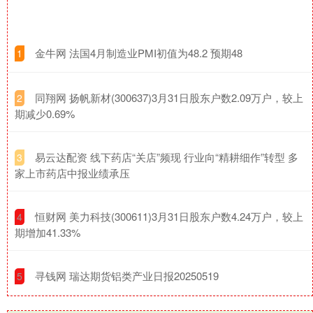
​金牛网 法国4月制造业PMI初值为48.2 预期48
1
​同翔网 扬帆新材(300637)3月31日股东户数2.09万户，较上
2
期减少0.69%
​易云达配资 线下药店“关店”频现 行业向“精耕细作”转型 多
3
家上市药店中报业绩承压
​恒财网 美力科技(300611)3月31日股东户数4.24万户，较上
4
期增加41.33%
​寻钱网 瑞达期货铝类产业日报20250519
5