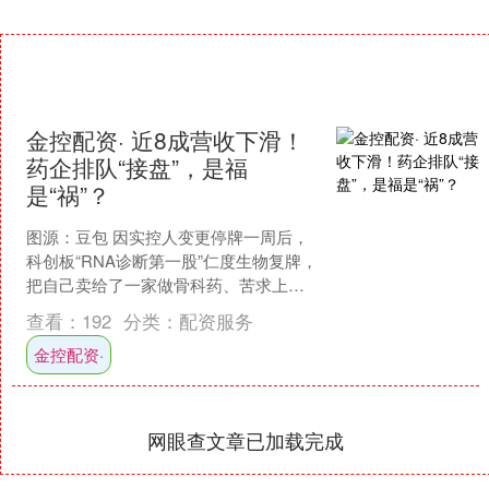
金控配资· 近8成营收下滑！
药企排队“接盘”，是福
是“祸”？
图源：豆包 因实控人变更停牌一周后，
科创板“RNA诊断第一股”仁度生物复牌，
把自己卖给了一家做骨科药、苦求上市
而不得的南京药企。一纸控制权变更公
查看：
192
分类：
配资服务
告没能换来资本的....
金控配资·
网眼查文章已加载完成