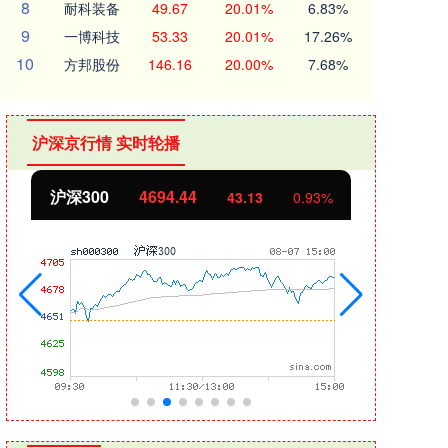
8
耐科装备
49.67
20.01%
6.83%
9
一博科技
53.33
20.01%
17.26%
10
方邦股份
146.16
20.00%
7.68%
沪深京行情 实时轮播
沪深300
4694.44
北证
43.13
0.93%