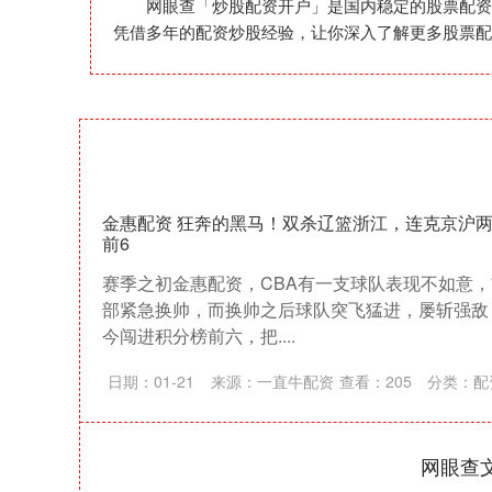
网眼查「炒股配资开户」是国内稳定的股票配资
凭借多年的配资炒股经验，让你深入了解更多股票配
金惠配资 狂奔的黑马！双杀辽篮浙江，连克京沪两
前6
赛季之初金惠配资，CBA有一支球队表现不如意
部紧急换帅，而换帅之后球队突飞猛进，屡斩强敌
今闯进积分榜前六，把....
日期：01-21
来源：一直牛配资
查看：
205
分类：
配
网眼查