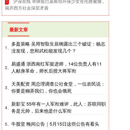
​泸深在线 举牌挺巴基斯坦环保少女在伦敦被捕 ,
5
揭开西方社会深层矛盾
最新文章
多盈策略 吴用智取生辰纲露出三个破绽：杨志
1、
没发现，您和武松能发现几个？
易盛通 浙西南红军挺进师，14位负责人有11
2、
人献身革命，师长后授大将军衔
天美配资 周总理调查公社食堂，一位农民说：
3、
你要是糊弄我们，你也会饿死
新影宝 55年有一人军衔难评，此人：苏联同职
4、
务是元帅，后来他是什么军衔
牛股堂 晚间公告｜5月15日这些公告有看头
5、