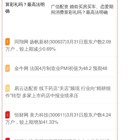
广信配资 婚前买房买车、恋爱期
间消费算彩礼吗？最高法明确
​同翔网 扬帆新材(300637)3月31日股东户数2.09
1
万户，较上期减少0.69%
​金牛网 法国4月制造业PMI初值为48.2 预期48
2
​易云达配资 线下药店“关店”频现 行业向“精耕细
3
作”转型 多家上市药店中报业绩承压
​恒财网 美力科技(300611)3月31日股东户数4.24
4
万户，较上期增加41.33%