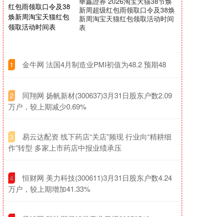
華鑫證券 2026淘宝天猫38节焕
新周超级红包雨领取口令及38焕
新周淘宝天猫红包领取活动时间
表
​金牛网 法国4月制造业PMI初值为48.2 预期48
1
​同翔网 扬帆新材(300637)3月31日股东户数2.09
2
万户，较上期减少0.69%
​易云达配资 线下药店“关店”频现 行业向“精耕细
3
作”转型 多家上市药店中报业绩承压
​恒财网 美力科技(300611)3月31日股东户数4.24
4
万户，较上期增加41.33%