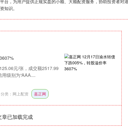
平台，为用户提供正规实盘的小额、大额配资服务，协助投资者对
资知识。
607%
.06元/张，成交额2517.99
别为“AAA....
分类：
网上配资
嘉正网
文章已加载完成