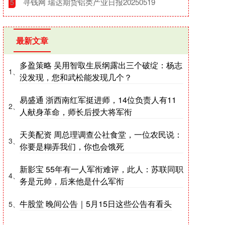
​寻钱网 瑞达期货铝类产业日报20250519
5
最新文章
多盈策略 吴用智取生辰纲露出三个破绽：杨志
1、
没发现，您和武松能发现几个？
易盛通 浙西南红军挺进师，14位负责人有11
2、
人献身革命，师长后授大将军衔
天美配资 周总理调查公社食堂，一位农民说：
3、
你要是糊弄我们，你也会饿死
新影宝 55年有一人军衔难评，此人：苏联同职
4、
务是元帅，后来他是什么军衔
牛股堂 晚间公告｜5月15日这些公告有看头
5、