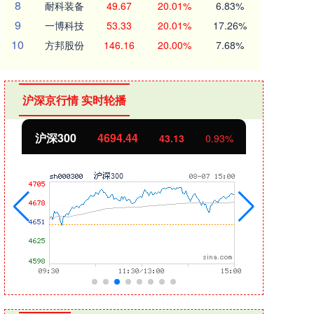
8
耐科装备
49.67
20.01%
6.83%
9
一博科技
53.33
20.01%
17.26%
10
方邦股份
146.16
20.00%
7.68%
沪深京行情 实时轮播
沪深300
4694.44
北证
43.13
0.93%