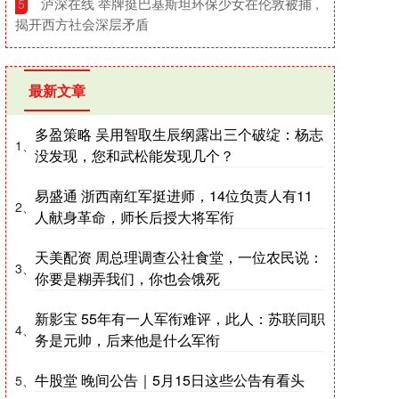
​泸深在线 举牌挺巴基斯坦环保少女在伦敦被捕 ,
5
揭开西方社会深层矛盾
最新文章
多盈策略 吴用智取生辰纲露出三个破绽：杨志
1、
没发现，您和武松能发现几个？
易盛通 浙西南红军挺进师，14位负责人有11
2、
人献身革命，师长后授大将军衔
天美配资 周总理调查公社食堂，一位农民说：
3、
你要是糊弄我们，你也会饿死
新影宝 55年有一人军衔难评，此人：苏联同职
4、
务是元帅，后来他是什么军衔
牛股堂 晚间公告｜5月15日这些公告有看头
5、