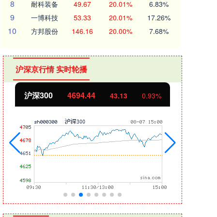
8
耐科装备
49.67
20.01%
6.83%
9
一博科技
53.33
20.01%
17.26%
10
方邦股份
146.16
20.00%
7.68%
沪深京行情 实时轮播
北证50
1134.24
创业
11.37
1.01%