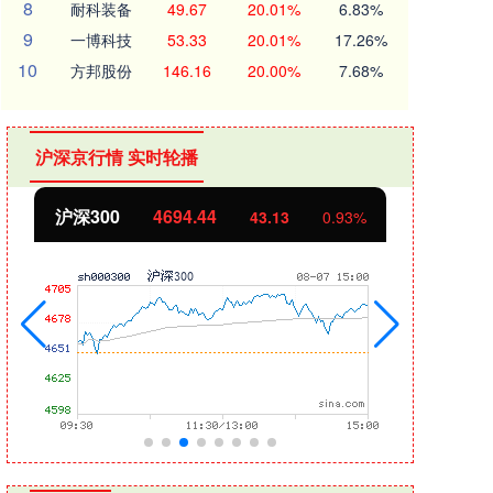
8
耐科装备
49.67
20.01%
6.83%
9
一博科技
53.33
20.01%
17.26%
10
方邦股份
146.16
20.00%
7.68%
沪深京行情 实时轮播
北证50
1134.24
创
11.37
1.01%