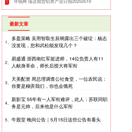
​寻钱网 瑞达期货铝类产业日报20250519
5
最新文章
多盈策略 吴用智取生辰纲露出三个破绽：杨志
1、
没发现，您和武松能发现几个？
易盛通 浙西南红军挺进师，14位负责人有11
2、
人献身革命，师长后授大将军衔
天美配资 周总理调查公社食堂，一位农民说：
3、
你要是糊弄我们，你也会饿死
新影宝 55年有一人军衔难评，此人：苏联同职
4、
务是元帅，后来他是什么军衔
牛股堂 晚间公告｜5月15日这些公告有看头
5、