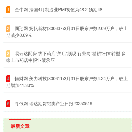
​金牛网 法国4月制造业PMI初值为48.2 预期48
1
​同翔网 扬帆新材(300637)3月31日股东户数2.09万户，较上
2
期减少0.69%
​易云达配资 线下药店“关店”频现 行业向“精耕细作”转型 多
3
家上市药店中报业绩承压
​恒财网 美力科技(300611)3月31日股东户数4.24万户，较上
4
期增加41.33%
​寻钱网 瑞达期货铝类产业日报20250519
5
最新文章