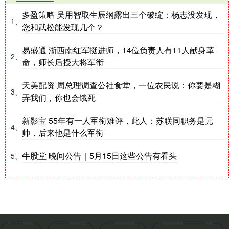
多盈策略 吴用智取生辰纲露出三个破绽：杨志没发现，
1、
您和武松能发现几个？
易盛通 浙西南红军挺进师，14位负责人有11人献身革
2、
命，师长后授大将军衔
天美配资 周总理调查公社食堂，一位农民说：你要是糊
3、
弄我们，你也会饿死
新影宝 55年有一人军衔难评，此人：苏联同职务是元
4、
帅，后来他是什么军衔
牛股堂 晚间公告｜5月15日这些公告有看头
5、