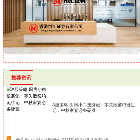
推荐资讯
A股策略 厨房小白逆袭记：零失败窑鸡诞生
记，中秋家宴必备硬菜
​金牛网 法国4月制造业PMI初值为48.2 预期48
1