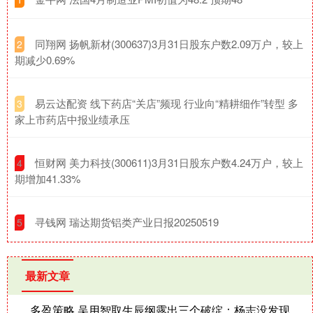
​同翔网 扬帆新材(300637)3月31日股东户数2.09万户，较上
2
期减少0.69%
​易云达配资 线下药店“关店”频现 行业向“精耕细作”转型 多
3
家上市药店中报业绩承压
​恒财网 美力科技(300611)3月31日股东户数4.24万户，较上
4
期增加41.33%
​寻钱网 瑞达期货铝类产业日报20250519
5
最新文章
多盈策略 吴用智取生辰纲露出三个破绽：杨志没发现，