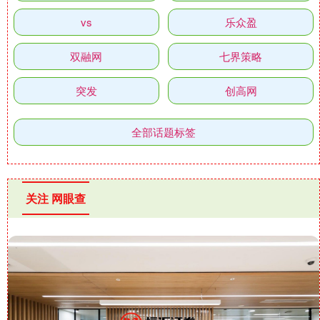
vs
乐众盈
双融网
七界策略
突发
创高网
全部话题标签
关注 网眼查