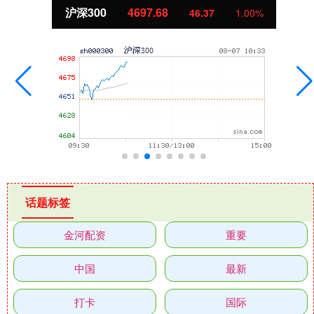
沪深300
4697.68
46.37
1.00%
话题标签
金河配资
重要
中国
最新
打卡
国际