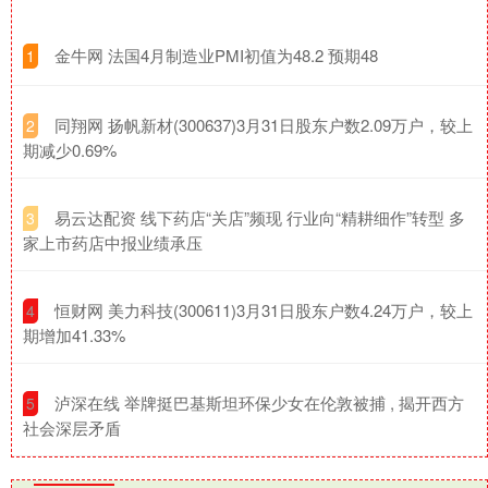
​金牛网 法国4月制造业PMI初值为48.2 预期48
1
​同翔网 扬帆新材(300637)3月31日股东户数2.09万户，较上
2
期减少0.69%
​易云达配资 线下药店“关店”频现 行业向“精耕细作”转型 多
3
家上市药店中报业绩承压
​恒财网 美力科技(300611)3月31日股东户数4.24万户，较上
4
期增加41.33%
​泸深在线 举牌挺巴基斯坦环保少女在伦敦被捕 , 揭开西方
5
社会深层矛盾