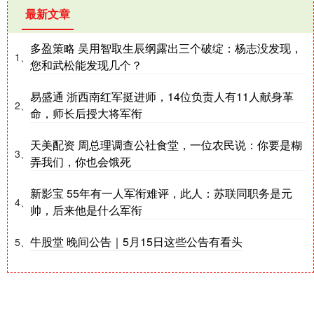
最新文章
多盈策略 吴用智取生辰纲露出三个破绽：杨志没发现，
1、
您和武松能发现几个？
易盛通 浙西南红军挺进师，14位负责人有11人献身革
2、
命，师长后授大将军衔
天美配资 周总理调查公社食堂，一位农民说：你要是糊
3、
弄我们，你也会饿死
新影宝 55年有一人军衔难评，此人：苏联同职务是元
4、
帅，后来他是什么军衔
牛股堂 晚间公告｜5月15日这些公告有看头
5、