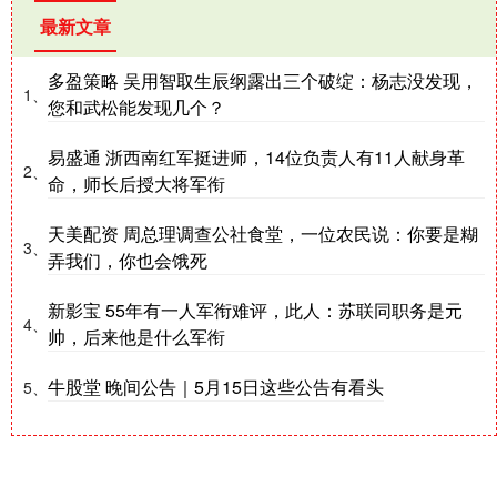
最新文章
多盈策略 吴用智取生辰纲露出三个破绽：杨志没发现，
1、
您和武松能发现几个？
易盛通 浙西南红军挺进师，14位负责人有11人献身革
2、
命，师长后授大将军衔
天美配资 周总理调查公社食堂，一位农民说：你要是糊
3、
弄我们，你也会饿死
新影宝 55年有一人军衔难评，此人：苏联同职务是元
4、
帅，后来他是什么军衔
牛股堂 晚间公告｜5月15日这些公告有看头
5、