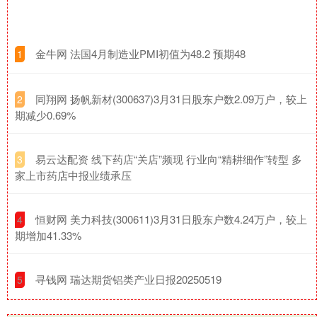
​金牛网 法国4月制造业PMI初值为48.2 预期48
1
​同翔网 扬帆新材(300637)3月31日股东户数2.09万户，较上
2
期减少0.69%
​易云达配资 线下药店“关店”频现 行业向“精耕细作”转型 多
3
家上市药店中报业绩承压
​恒财网 美力科技(300611)3月31日股东户数4.24万户，较上
4
期增加41.33%
​寻钱网 瑞达期货铝类产业日报20250519
5