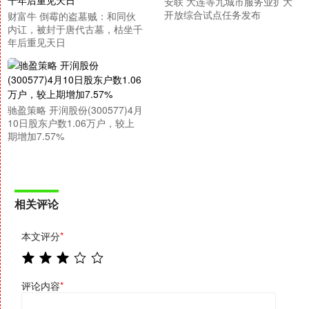
安联 大连等九城市服务业扩大
开放综合试点任务发布
财富牛 倒霉的盗墓贼：和同伙
内讧，被封于唐代古墓，枯坐千
年后重见天日
驰盈策略 开润股份(300577)4月
10日股东户数1.06万户，较上
期增加7.57%
相关评论
本文评分
*
评论内容
*