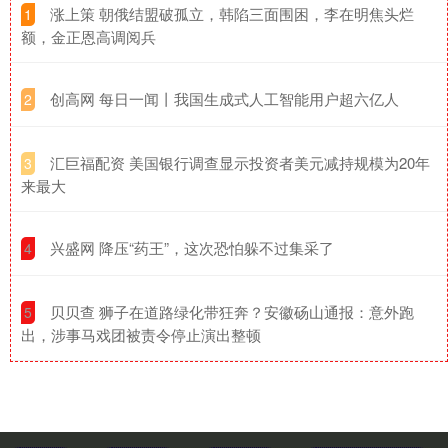
​涨上策 朝俄结盟破孤立，韩陷三面围困，李在明焦头烂
1
额，金正恩高调阅兵
​创高网 每日一闻丨我国生成式人工智能用户超六亿人
2
​汇巨福配资 美国银行调查显示投资者美元减持规模为20年
3
来最大
​兴盛网 降压“药王”，这次恐怕躲不过集采了
4
​贝贝查 狮子在道路绿化带狂奔？安徽砀山通报：意外跑
5
出，涉事马戏团被责令停止演出整顿