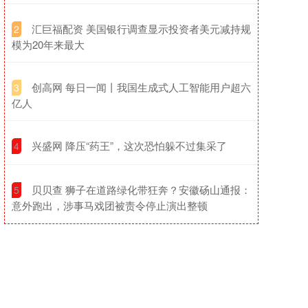
​汇巨福配资 美国银行调查显示投资者美元减持规
2
模为20年来最大
​创高网 每日一闻丨我国生成式人工智能用户超六
3
亿人
​兴盛网 降压“药王”，这次恐怕躲不过集采了
4
​贝贝查 狮子在道路绿化带狂奔？安徽砀山通报：
5
意外跑出，涉事马戏团被责令停止演出整顿