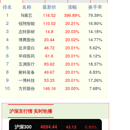
排名
名称
最新价
涨幅
换手率
1
N展芯
116.52
396.89%
79.39%
2
锐翔智能
110.02
20.21%
16.80%
3
志特新材
14.8
20.03%
14.18%
4
博腾股份
20.44
20.02%
14.77%
5
近岸蛋白
46.72
20.01%
5.62%
6
毕得医药
61.6
20.01%
6.12%
7
五洲医疗
83.62
20.01%
18.37%
8
耐科装备
49.67
20.01%
6.83%
9
一博科技
53.33
20.01%
17.26%
10
方邦股份
146.16
20.00%
7.68%
沪深京行情 实时轮播
北证50
1134.24
创业
11.37
1.01%