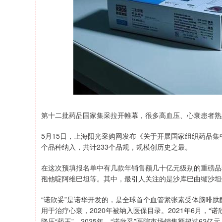
第十二批药品国家集采拉开帷幕，很多高血压、心衰患者熟悉
5月15日，上海阳光采购网发布《关于开展国家组织药品集
个品种纳入，共计233个品规，规模创历史之最。
在这次预填报名单中有几款年销售额几十亿元级别的重磅品
孢他啶阿维巴坦等。其中，最引人关注的是沙库巴曲缬沙坦
“诺欣妥”是诺华开发的，是全球首个血管紧张素受体脑啡肽
用于治疗心衰，2020年被纳入医保目录。2021年6月，
降压“药王”。2025年，“诺欣妥”医院市场销售额超过62