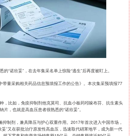
的“诺欣妥”，在去年集采名单上惊险“逃生”后再度被盯上。
中带量采购相关药品信息预填报工作的公告》。本次集采预填报77
种，比如，免疫抑制剂他克莫司、抗血小板药吲哚布芬、抗生素头
钠片，也就是高血压患者很熟悉的“诺欣妥”。
酶抑制剂，兼具降压与护心双重作用。2017年首次进入中国市场，
“诺欣妥”又在获批治疗原发性高血压，迅速取代硝苯地平，成为新一代
亿元，线下零售和电商市场销售额15亿元，总销售额接近80亿元。