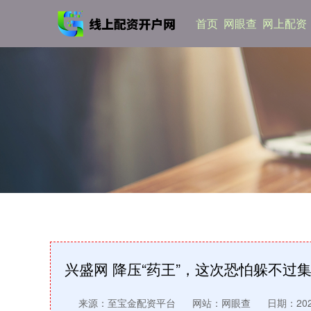
首页
网眼查
网上配资
兴盛网 降压“药王”，这次恐怕躲不过
来源：至宝金配资平台
网站：网眼查
日期：2026