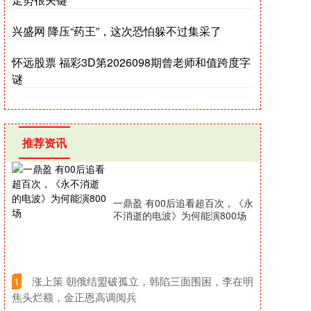
兴盛网 降压“药王”，这次恐怕躲不过集采了
怀远股票 福彩3D第2026098期曾老师和值跨度字
谜
推荐资讯
一鼎盈 有00后追看超百次，《永
不消逝的电波》为何能演800场
​涨上策 朝俄结盟破孤立，韩陷三面围困，李在明
1
焦头烂额，金正恩高调阅兵