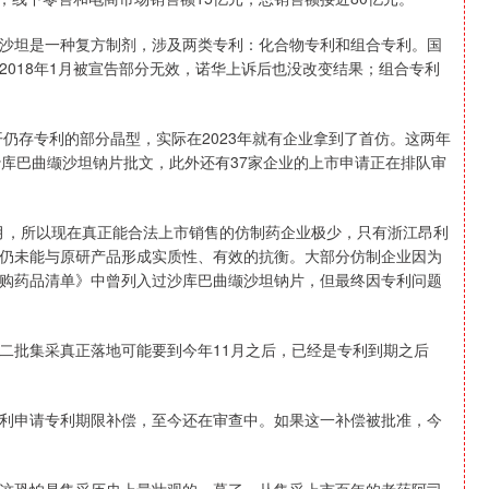
沙坦是一种复方制剂，涉及两类专利：化合物专利和组合专利。国
018年1月被宣告部分无效，诺华上诉后也没改变结果；组合专利
开仍存专利的部分晶型，实际在2023年就有企业拿到了首仿。这两年
沙库巴曲缬沙坦钠片批文，此外还有37家企业的上市申请正在排队审
1月，所以现在真正能合法上市销售的仿制药企业极少，只有浙江昂利
仍未能与原研产品形成实质性、有效的抗衡。大部分仿制企业因为
购药品清单》中曾列入过沙库巴曲缬沙坦钠片，但最终因专利问题
二批集采真正落地可能要到今年11月之后，已经是专利到期之后
利申请专利期限补偿，至今还在审查中。如果这一补偿被批准，今