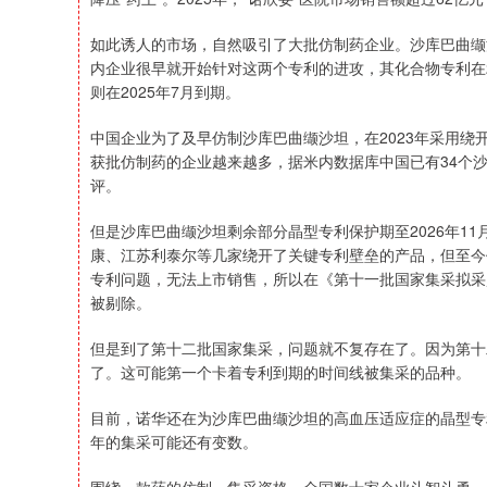
如此诱人的市场，自然吸引了大批仿制药企业。沙库巴曲缬
内企业很早就开始针对这两个专利的进攻，其化合物专利在2
则在2025年7月到期。
中国企业为了及早仿制沙库巴曲缬沙坦，在2023年采用绕
获批仿制药的企业越来越多，据米内数据库中国已有34个
评。
但是沙库巴曲缬沙坦剩余部分晶型专利保护期至2026年1
康、江苏利泰尔等几家绕开了关键专利壁垒的产品，但至今
专利问题，无法上市销售，所以在《第十一批国家集采拟采
被剔除。
但是到了第十二批国家集采，问题就不复存在了。因为第十
了。这可能第一个卡着专利到期的时间线被集采的品种。
目前，诺华还在为沙库巴曲缬沙坦的高血压适应症的晶型专
年的集采可能还有变数。