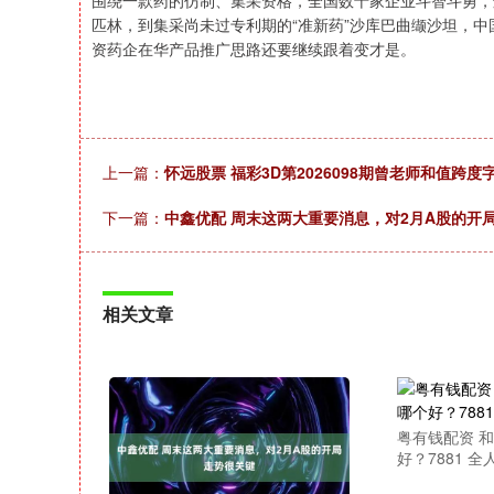
围绕一款药的仿制、集采资格，全国数十家企业斗智斗勇，
匹林，到集采尚未过专利期的“准新药”沙库巴曲缬沙坦，
资药企在华产品推广思路还要继续跟着变才是。
上一篇：
怀远股票 福彩3D第2026098期曾老师和值跨度
下一篇：
中鑫优配 周末这两大重要消息，对2月A股的开
相关文章
粤有钱配资 和
好？7881 