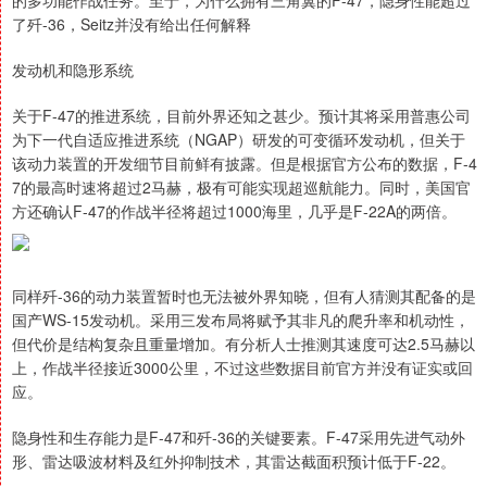
的多功能作战任务。至于，为什么拥有三角翼的F-47，隐身性能超过
了歼-36，Seitz并没有给出任何解释
发动机和隐形系统
关于F-47的推进系统，目前外界还知之甚少。预计其将采用普惠公司
为下一代自适应推进系统（NGAP）研发的可变循环发动机，但关于
该动力装置的开发细节目前鲜有披露。但是根据官方公布的数据，F-4
7的最高时速将超过2马赫，极有可能实现超巡航能力。同时，美国官
方还确认F-47的作战半径将超过1000海里，几乎是F-22A的两倍。
同样歼-36的动力装置暂时也无法被外界知晓，但有人猜测其配备的是
国产WS-15发动机。采用三发布局将赋予其非凡的爬升率和机动性，
但代价是结构复杂且重量增加。有分析人士推测其速度可达2.5马赫以
上，作战半径接近3000公里，不过这些数据目前官方并没有证实或回
应。
隐身性和生存能力是F-47和歼-36的关键要素。F-47采用先进气动外
形、雷达吸波材料及红外抑制技术，其雷达截面积预计低于F-22。