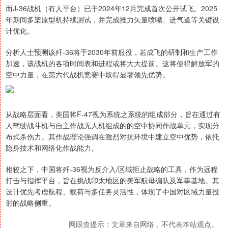
而J-36战机（有人平台）已于2024年12月完成首次公开试飞。2025
年期间多架原型机持续测试，并完成推力矢量喷嘴、进气道等关键设
计优化。
分析人士预测该歼-36将于2030年前服役，若成飞的研制和生产工作
加速，该战机的各项时间表和进程或将大大提前。这将使得解放军的
空中力量，在第六代战机竞赛中取得显著领先优势。
从战略层面看，美国将F-47视为系统之系统的组成部分，旨在通过有
人驾驶战斗机与自主作战无人机组成的的空中协同作战单元，实现分
布式杀伤力。其作战理论强调在激烈对抗环境中建立空中优势，依托
隐身技术和网络化作战能力。
相较之下，中国将歼-36视为反介入/区域拒止战略的工具，作为远程
打击与指挥平台，旨在挑战印太地区的美军航母编队及军事基地。其
设计优先考虑航程、载荷与多任务灵活性，体现了中国对区域力量投
射的战略侧重。
网眼查提示：文章来自网络，不代表本站观点。