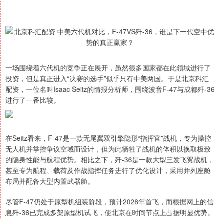
一场围绕着六代机的竞争正在展开，虽然很多国家都在此领域进行了
投资，但是真正进入“决赛的选手”似乎只有中美两国。于是北京科汇
配资，一位名叫Isaac Seitz的情报分析师，围绕波音F-47与成都歼-36
进行了一番比较。
在Seitz看来，F-47是一款无尾翼双引擎隐形“指挥官”战机，专为操控
无人机并掌控争议空域而设计，但为此牺牲了战机的体积以换取极致
的隐身性能与航程优势。相比之下，歼-36是一款大型三发飞翼战机，
甚至专为航程、载荷及作战指挥任务进行了优化设计，采用并列座舱
布局并配备大型内置武器舱。
尽管F-47仍处于原型机组装阶段，预计2028年首飞，而根据网上的信
息歼-36已完成多架原型机试飞，使北京在时间节点上占据明显优势。