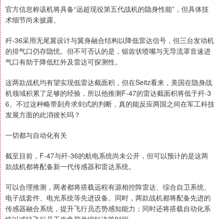
官方信息称该机将具备“远超现役第五代战机的隐身性能”，但具体技
术细节尚未披露。
歼-36采用无尾翼设计与翼身融合结构以降低雷达信号，但三台发动机
的排气口仍存隐忧。但不可否认的是，锯齿状喷嘴与无导流罩音速进
气口有助于降低红外及雷达可探测性。
这两款战机均有望实现低雷达截面积，但在Seitz看来，美国在隐身战
机领域积累了足够的经验，所以他推测F-47的雷达截面积将低于歼-3
6。不过这种略带刻舟求剑式的判断，真的能反应两国之间在军工科技
发展方面的此消彼长吗？
一切都与自动化有关
截至目前，F-47与歼-36的航电系统尚未公开，但可以预计的是这两
款战机都将配备新一代传感器和雷达系统。
可以合理推测，两者都将搭载远程有源相控阵雷达、综合自卫系统、
电子战套件、电光系统等先进设备。同时，两款战机都将配备先进的
传感器融合系统，提升飞行员态势感知能力；同时还将搭载自动化系