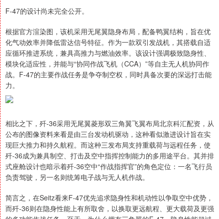
F-47的设计尚未完全公开。
根据官方渲染图，该机采用无尾翼隐身布局，配备鸭翼结构，旨在优
化气动效率并降低雷达信号特征。作为一款双引发战机，其搭载自适
应循环推进系统，兼具高推力与燃油效率。该设计强调极致隐身性、
模块化适应性，并能与“协同作战飞机（CCA）”等自主无人机协同作
战。F-47的主要作战任务是争夺制空权，同时具备次要的深远打击能
力。
相比之下，歼-36采用无尾翼菱形双三角翼飞翼布局北京科汇配资，从
公布的图像资料来看是由三台发动机驱动，这种看似激进设计旨在实
现巨大推力和持久航程。而这种三发布局支持重载荷与远程任务，使
歼-36成为兼具制空、打击及空中指挥控制能力的多用途平台。其并排
式座舱设计也暗示着歼-36空中“作战指挥官”的角色定位：一名飞行员
负责驾驶，另一名则统筹电子战与无人机作战。
简言之，在Seitz看来F-47优先追求隐身性和机动性以争取空中优势，
而歼-36则在隐身性能上有所取舍，以换取更远航程、更大载荷及更强