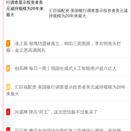
汇巨福配资 美国银行调查显示投资者美元减
持规模为20年来最大
​涨上策 朝俄结盟破孤立，韩陷三面围困，李在明焦头烂
1
额，金正恩高调阅兵
​创高网 每日一闻丨我国生成式人工智能用户超六亿人
2
​汇巨福配资 美国银行调查显示投资者美元减持规模为20年
3
来最大
​兴盛网 降压“药王”，这次恐怕躲不过集采了
4
​贝贝查 狮子在道路绿化带狂奔？安徽砀山通报：意外跑
5