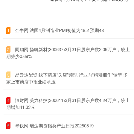
​金牛网 法国4月制造业PMI初值为48.2 预期48
1
​同翔网 扬帆新材(300637)3月31日股东户数2.09万户，较上
2
期减少0.69%
​易云达配资 线下药店“关店”频现 行业向“精耕细作”转型 多
3
家上市药店中报业绩承压
​恒财网 美力科技(300611)3月31日股东户数4.24万户，较上
4
期增加41.33%
​寻钱网 瑞达期货铝类产业日报20250519
5