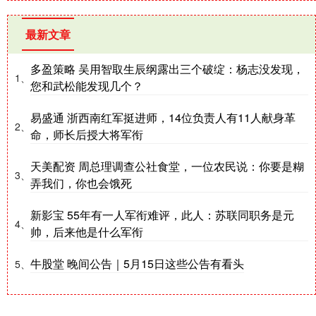
最新文章
多盈策略 吴用智取生辰纲露出三个破绽：杨志没发现，
1、
您和武松能发现几个？
易盛通 浙西南红军挺进师，14位负责人有11人献身革
2、
命，师长后授大将军衔
天美配资 周总理调查公社食堂，一位农民说：你要是糊
3、
弄我们，你也会饿死
新影宝 55年有一人军衔难评，此人：苏联同职务是元
4、
帅，后来他是什么军衔
牛股堂 晚间公告｜5月15日这些公告有看头
5、