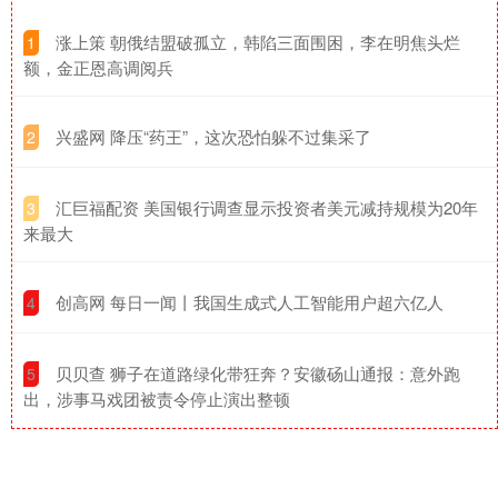
​涨上策 朝俄结盟破孤立，韩陷三面围困，李在明焦头烂
1
额，金正恩高调阅兵
​兴盛网 降压“药王”，这次恐怕躲不过集采了
2
​汇巨福配资 美国银行调查显示投资者美元减持规模为20年
3
来最大
​创高网 每日一闻丨我国生成式人工智能用户超六亿人
4
​贝贝查 狮子在道路绿化带狂奔？安徽砀山通报：意外跑
5
出，涉事马戏团被责令停止演出整顿