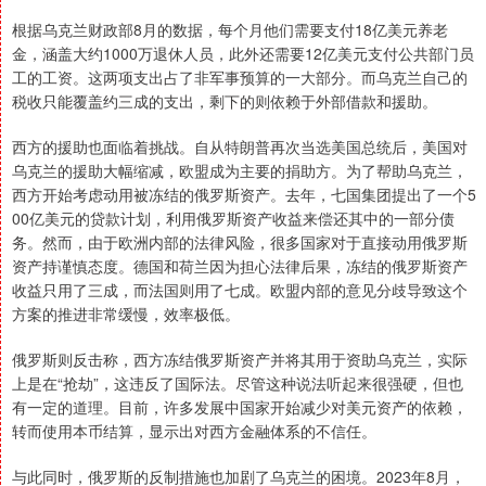
根据乌克兰财政部8月的数据，每个月他们需要支付18亿美元养老
金，涵盖大约1000万退休人员，此外还需要12亿美元支付公共部门员
工的工资。这两项支出占了非军事预算的一大部分。而乌克兰自己的
税收只能覆盖约三成的支出，剩下的则依赖于外部借款和援助。
西方的援助也面临着挑战。自从特朗普再次当选美国总统后，美国对
乌克兰的援助大幅缩减，欧盟成为主要的捐助方。为了帮助乌克兰，
西方开始考虑动用被冻结的俄罗斯资产。去年，七国集团提出了一个5
00亿美元的贷款计划，利用俄罗斯资产收益来偿还其中的一部分债
务。然而，由于欧洲内部的法律风险，很多国家对于直接动用俄罗斯
资产持谨慎态度。德国和荷兰因为担心法律后果，冻结的俄罗斯资产
收益只用了三成，而法国则用了七成。欧盟内部的意见分歧导致这个
方案的推进非常缓慢，效率极低。
俄罗斯则反击称，西方冻结俄罗斯资产并将其用于资助乌克兰，实际
上是在“抢劫”，这违反了国际法。尽管这种说法听起来很强硬，但也
有一定的道理。目前，许多发展中国家开始减少对美元资产的依赖，
转而使用本币结算，显示出对西方金融体系的不信任。
与此同时，俄罗斯的反制措施也加剧了乌克兰的困境。2023年8月，