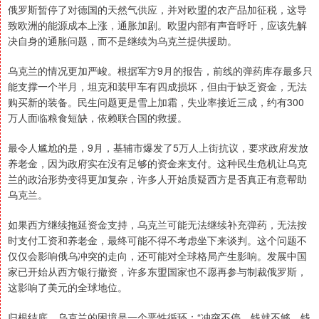
俄罗斯暂停了对德国的天然气供应，并对欧盟的农产品加征税，这导
致欧洲的能源成本上涨，通胀加剧。欧盟内部有声音呼吁，应该先解
决自身的通胀问题，而不是继续为乌克兰提供援助。
乌克兰的情况更加严峻。根据军方9月的报告，前线的弹药库存最多只
能支撑一个半月，坦克和装甲车有四成损坏，但由于缺乏资金，无法
购买新的装备。民生问题更是雪上加霜，失业率接近三成，约有300
万人面临粮食短缺，依赖联合国的救援。
最令人尴尬的是，9月，基辅市爆发了5万人上街抗议，要求政府发放
养老金，因为政府实在没有足够的资金来支付。这种民生危机让乌克
兰的政治形势变得更加复杂，许多人开始质疑西方是否真正有意帮助
乌克兰。
如果西方继续拖延资金支持，乌克兰可能无法继续补充弹药，无法按
时支付工资和养老金，最终可能不得不考虑坐下来谈判。这个问题不
仅仅会影响俄乌冲突的走向，还可能对全球格局产生影响。发展中国
家已开始从西方银行撤资，许多东盟国家也不愿再参与制裁俄罗斯，
这影响了美元的全球地位。
归根结底，乌克兰的困境是一个恶性循环：“冲突不停，钱就不够，钱