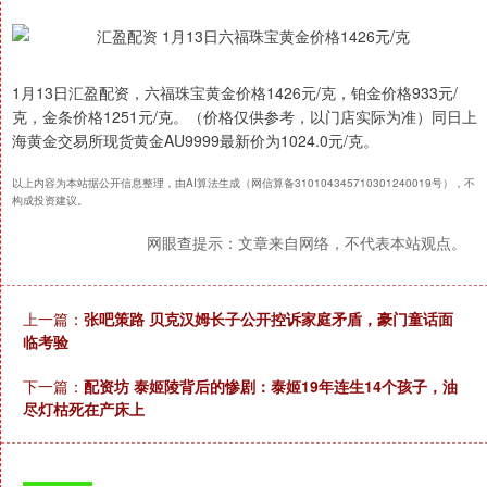
1月13日汇盈配资，六福珠宝黄金价格1426元/克，铂金价格933元/
克，金条价格1251元/克。（价格仅供参考，以门店实际为准）同日上
海黄金交易所现货黄金AU9999最新价为1024.0元/克。
以上内容为本站据公开信息整理，由AI算法生成（网信算备310104345710301240019号），不
构成投资建议。
网眼查提示：文章来自网络，不代表本站观点。
上一篇：
张吧策路 贝克汉姆长子公开控诉家庭矛盾，豪门童话面
临考验
下一篇：
配资坊 泰姬陵背后的惨剧：泰姬19年连生14个孩子，油
尽灯枯死在产床上