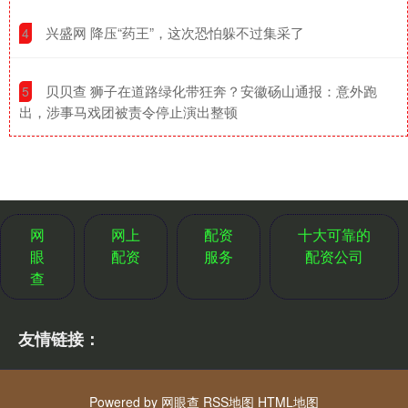
​兴盛网 降压“药王”，这次恐怕躲不过集采了
4
​贝贝查 狮子在道路绿化带狂奔？安徽砀山通报：意外跑
5
出，涉事马戏团被责令停止演出整顿
网
网上
配资
十大可靠的
眼
配资
服务
配资公司
查
友情链接：
Powered by
网眼查
RSS地图
HTML地图